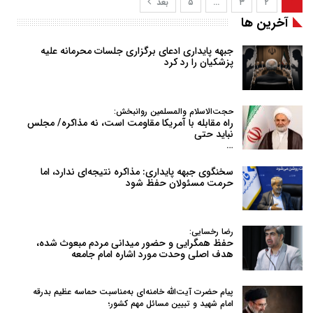
۱
۲
۳
…
۵
بعد
آخرین ها
جبهه پایداری ادعای برگزاری جلسات محرمانه علیه
پزشکیان را رد کرد
حجت‌الاسلام والمسلمین روانبخش:
راه مقابله با آمریکا مقاومت است، نه مذاکره/ مجلس
نباید حتی
…
سخنگوی جبهه پایداری: مذاکره نتیجه‌ای ندارد، اما
حرمت مسئولان حفظ شود
رضا رخسایی:
حفظ همگرایی و حضور میدانی مردم مبعوث شده،
هدف اصلی وحدت مورد اشاره امام جامعه
پیام حضرت آیت‌الله خامنه‌ای به‌مناسبت حماسه عظیم بدرقه
امام شهید و تبیین مسائل مهم کشور؛