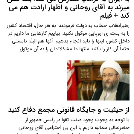
میزند به آقای روحانی و اظهار ارادت هم می
کند + فیلم
رهبرانقلاب خطاب به دولت فرمودند: به هر حال، اقتصاد کشور
را به بسته ی اروپایی موکول نکنید. بیاییم کارهایی ما داریم در
داخل کشور، اینها را باید انجام بدهیم. آنها هم البتّه بایستی
حتماً آن کار را بکنند منتها ما مشکلاتمان را به آن موکول…
از حیثیت و جایگاه قانونی مجمع دفاع کنید
با توجه به وجوب وجود صفت تقوا در رئیس جمهور از
حضرتعالی مطالبه داریم با این بی احترامی آقای روحانی