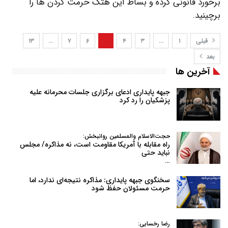
برخورد قانونی کرده و بساط این هتک حرمت کردن ها را
برچینید.
قبلی
۱
…
۳
۴
۵
۶
۷
…
۱۳
بعد
آخرین ها
جبهه پایداری ادعای برگزاری جلسات محرمانه علیه
پزشکیان را رد کرد
حجت‌الاسلام والمسلمین روانبخش:
راه مقابله با آمریکا مقاومت است، نه مذاکره/ مجلس
نباید حتی
…
سخنگوی جبهه پایداری: مذاکره نتیجه‌ای ندارد، اما
حرمت مسئولان حفظ شود
رضا رخسایی: