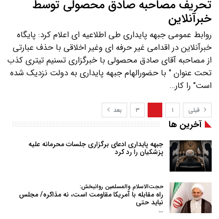
تحریف مصاحبه صادق محصولی توسط
خبرآنلاین
روابط عمومی جبهه پایداری طی اطلاعیه ای اعلام کرد: پایگاه
خبرآنلاین در اقدامی غیر حرفه ای وغیر اخلاقی با حذف عبارتی
از مصاحبه آقای صادق محصولی با خبرگزاری تسنیم تیتری کذب
تحت عنوان " با حضورالهام جبهه پایداری به دولت نزدیک شده
است" را کار…
قبلی
۱
۲
۳
بعد
آخرین ها
جبهه پایداری ادعای برگزاری جلسات محرمانه علیه
پزشکیان را رد کرد
حجت‌الاسلام والمسلمین روانبخش:
راه مقابله با آمریکا مقاومت است، نه مذاکره/ مجلس
نباید حتی
…