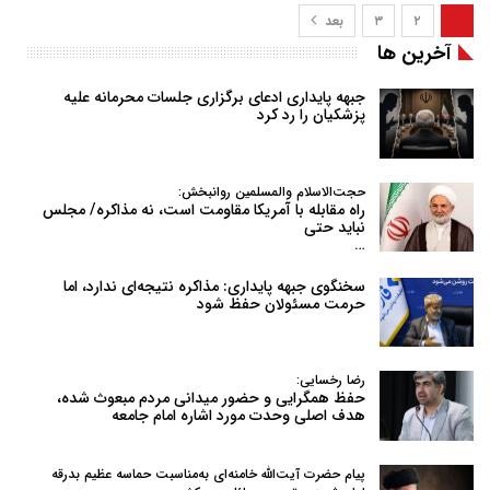
۱
۲
۳
بعد
آخرین ها
جبهه پایداری ادعای برگزاری جلسات محرمانه علیه
پزشکیان را رد کرد
حجت‌الاسلام والمسلمین روانبخش:
راه مقابله با آمریکا مقاومت است، نه مذاکره/ مجلس
نباید حتی
…
سخنگوی جبهه پایداری: مذاکره نتیجه‌ای ندارد، اما
حرمت مسئولان حفظ شود
رضا رخسایی:
حفظ همگرایی و حضور میدانی مردم مبعوث شده،
هدف اصلی وحدت مورد اشاره امام جامعه
پیام حضرت آیت‌الله خامنه‌ای به‌مناسبت حماسه عظیم بدرقه