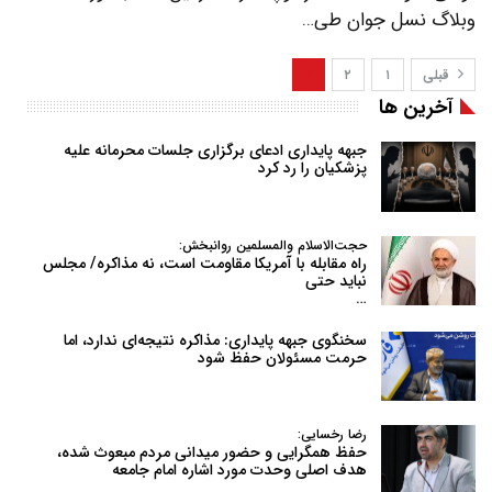
وبلاگ نسل جوان طی…
قبلی
۱
۲
۳
آخرین ها
جبهه پایداری ادعای برگزاری جلسات محرمانه علیه
پزشکیان را رد کرد
حجت‌الاسلام والمسلمین روانبخش:
راه مقابله با آمریکا مقاومت است، نه مذاکره/ مجلس
نباید حتی
…
سخنگوی جبهه پایداری: مذاکره نتیجه‌ای ندارد، اما
حرمت مسئولان حفظ شود
رضا رخسایی:
حفظ همگرایی و حضور میدانی مردم مبعوث شده،
هدف اصلی وحدت مورد اشاره امام جامعه