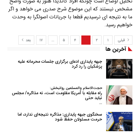
تحلیل اوضاع است چونکه افراد کاندیدا هنوز به صورت واضح
مشخص نیستند که این موضوع شرح صدری می خواهد و اگر
ما به نتیجه ای نرسیدیم قطعا با جریانات اصولگرا به وحدت
خواهیم رسید.
قبلی
۱
۲
۳
۴
۵
…
۱۷
بعد
آخرین ها
جبهه پایداری ادعای برگزاری جلسات محرمانه علیه
پزشکیان را رد کرد
حجت‌الاسلام والمسلمین روانبخش:
راه مقابله با آمریکا مقاومت است، نه مذاکره/ مجلس
نباید حتی
…
سخنگوی جبهه پایداری: مذاکره نتیجه‌ای ندارد، اما
حرمت مسئولان حفظ شود