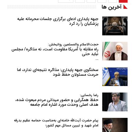
آخرین ها
جبهه پایداری ادعای برگزاری جلسات محرمانه علیه
پزشکیان را رد کرد
حجت‌الاسلام والمسلمین روانبخش:
راه مقابله با آمریکا مقاومت است، نه مذاکره/ مجلس
نباید حتی
…
سخنگوی جبهه پایداری: مذاکره نتیجه‌ای ندارد، اما
حرمت مسئولان حفظ شود
رضا رخسایی:
حفظ همگرایی و حضور میدانی مردم مبعوث شده،
هدف اصلی وحدت مورد اشاره امام جامعه
پیام حضرت آیت‌الله خامنه‌ای به‌مناسبت حماسه عظیم بدرقه
امام شهید و تبیین مسائل مهم کشور؛