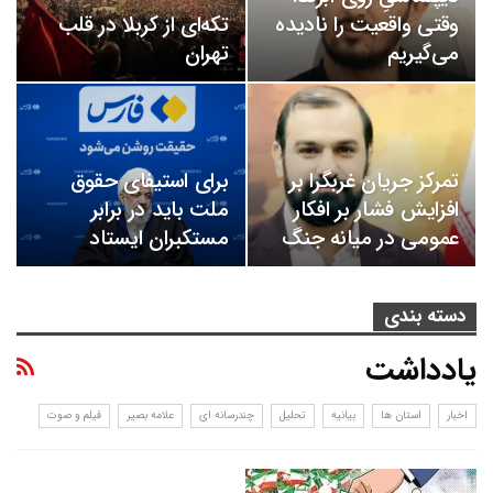
وقتی واقعیت را نادیده
تکه‌ای از کربلا در قلب
می‌گیریم
تهران
تمرکز جریان غربگرا بر
برای استیفای حقوق
افزایش فشار بر افکار
ملت باید در برابر
عمومی در میانه جنگ
مستکبران ایستاد
دسته بندی
یادداشت
اخبار
استان ها
بیانیه
تحلیل
چندرسانه ای
علامه بصیر
فیلم و صوت