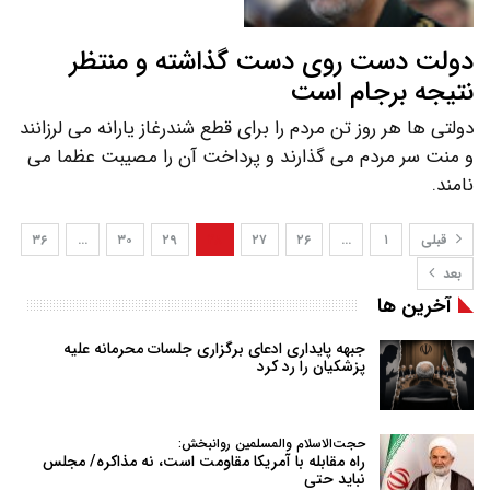
دولت دست روی دست گذاشته و منتظر
نتیجه برجام است
دولتی ها هر روز تن مردم را برای قطع شندرغاز یارانه می لرزانند
و منت سر مردم می گذارند و پرداخت آن را مصیبت عظما می
نامند.
قبلی
۱
…
۲۶
۲۷
۲۸
۲۹
۳۰
…
۳۶
بعد
آخرین ها
جبهه پایداری ادعای برگزاری جلسات محرمانه علیه
پزشکیان را رد کرد
حجت‌الاسلام والمسلمین روانبخش:
راه مقابله با آمریکا مقاومت است، نه مذاکره/ مجلس
نباید حتی