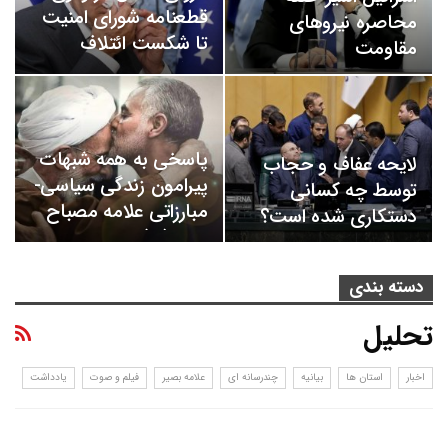
قطعنامه شورای امنیت
محاصره نیروهای
تا شکست ائتلاف
مقاومت
دریایی
پاسخی به همه شبهات
لایحه عفاف و حجاب
پیرامون زندگی سیاسی-
توسط چه کسانی
مبارزاتی علامه مصباح
دستکاری شده است؟
یزدی(ره)
دسته بندی
تحلیل
اخبار
استان ها
بیانیه
چندرسانه ای
علامه بصیر
فیلم و صوت
یادداشت