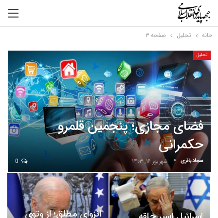
خانه
تحلیل
صفحه ۳
تحلیل
فضای مجازی؛ پنجمین قلمرو
حکمرانی
سجاد باقری
شهریور ۱۶, ۱۴۰۳
0
انزوای مطلق؛ از وتوی
اسرائیل اسیر حلقه