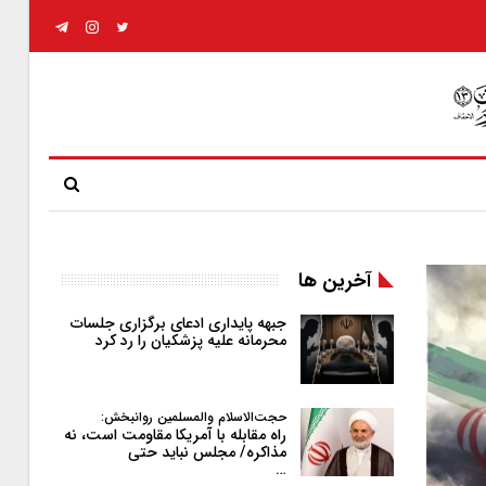
آخرین ها
جبهه پایداری ادعای برگزاری جلسات
محرمانه علیه پزشکیان را رد کرد
حجت‌الاسلام والمسلمین روانبخش:
راه مقابله با آمریکا مقاومت است، نه
مذاکره/ مجلس نباید حتی
…