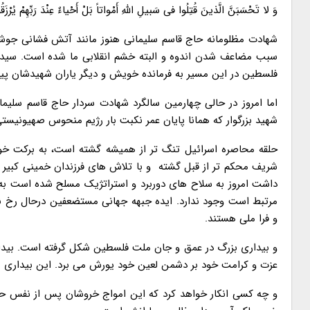
وَ لا تَحْسَبَنَّ الَّذینَ قُتِلُوا فی‏ سَبیلِ اللَّهِ أَمْواتاً بَلْ أَحْیاءٌ عِنْدَ رَبِّهِمْ یُرْزَق
شهادت مظلومانه حاج قاسم سلیمانی هنوز مانند آتش فشانی جو
سبب مضاعف شدن اندوه و البته خشم انقلابی ما شده است. سید
فلسطین در این مسیر به فرمانده خویش و دیگر یاران شهیدشان پیو
اما امروز در حالی چهارمین سالگرد شهادت سردار حاج قاسم سلیما
شهید بزرگوار که همانا پایان عمر نکبت بار رژیم منحوس صهیونیست
حلقه محاصره اسرائیل تنگ تر از همیشه گشته است، به برکت خو
شریف محکم تر از قبل گشته و با تلاش های فرزندان خمینی کبیر و
داشت امروز به سلاح های دوربرد و استراتژیک مسلح شده است به گو
مرتبط است وجود ندارد. ایده جبهه جهانی مستضعفین درحال رخ 
و فرا ملی هستند.
و بیداری بزرگ در عمق و جان ملت فلسطین شکل گرفته است. بیداری
عزت و کرامت خود بر دشمن لعین خود یورش می برد. این بیداری بز
و چه کسی انکار خواهد کرد که این امواج خروشان پس از نفس ح