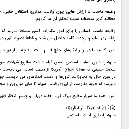
وظیفه ماست تا ارزش هایی چون ولایت مداری، استقلال طلبی، حم
مطالبه گری منصفانه سبب تحقق آن ها گردیم.
وظیفه ماست کسانی را برای امور مقدرات کشور مسلط سازیم که آم
پافشاری نماییم، وحدت کلمه حاصل می شود و قطعاً نصرت الهی در 
این تکلیف ما در برابر ایثارهای حاج قاسم است و آنچه او از فرزندان 
جبهه پایداری انقلاب اسلامی ضمن گرامیداشت سالروز شهادت سردار
سخت حقیقی که همانا اخراج آمریکا از منطقه است، می بایست با ن
در عین حال به تجاوزات، ترورها و دست اندازهای می بایست جواب
دلیرمردانه جبهه مقاومت از نیروی قدس سپاه تا سایر مبارزین و م
امروز همه ما سرباز مطیع بزرگ ترین فقیه دوران و چشم انتظار ظ
(إِنَّهُمۡ یَرَوۡنَهُۥ بَعِیدٗا وَنَرَىٰهُ قَرِیبٗا)
جبهه پایداری انقلاب اسلامی