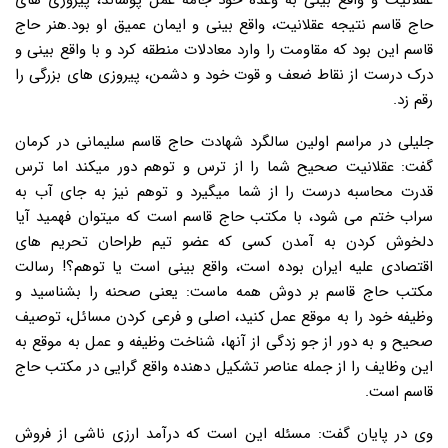
عقلانیت و واقع بینی به وعده خود جامه عمل پوشاند، پیروزی های
حاج قاسم نتیجه عقلانیت، واقع بینی و ایمان عمیق او بود.هنر حاج
قاسم این بود که مقاومت را وارد معادلات منطقه کرد و با واقع بینی و
درک درست از نقاط ضعف و قوت خود و دشمن، پیروزی های بزرگی را
رقم زد.
جلیلی در مراسم اولین سالگرد شهادت حاج قاسم سلیمانی در کرمان
گفت: عقلانیت صحیح شما را از ترس و توهم دور میکند اما ترس
قدرت محاسبه درست را از شما میگیرد و توهم نیز به جای آب به
سراب ختم می شود، با مکتب حاج قاسم است که میتوان فهمید آیا
دلخوش کردن به آمدن کسی که عضو تیم طراحان تحریم های
اقتصادی علیه ایران بوده است، واقع بینی است یا توهم؟! رسالت
مکتب حاج قاسم بر دوش همه ماست: یعنی صحنه را بشناسید و
وظیفه خود را به موقع عمل کنید، اصلی و فرعی کردن مسائل، توصیف
صحیح و به دور از جو زدگی از آنها، شناخت وظیفه و عمل به موقع به
این وظایف را از جمله عناصر تشکیل دهنده واقع گرایی در مکتب حاج
قاسم است.
وی در پایان گفت: مسئله این است که درآمد ارزی ناشی از فروش