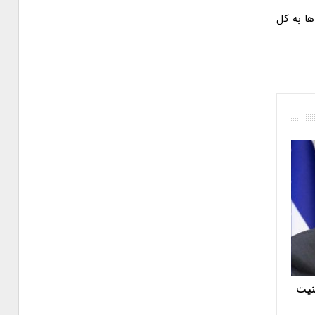
ا به کل
منیت