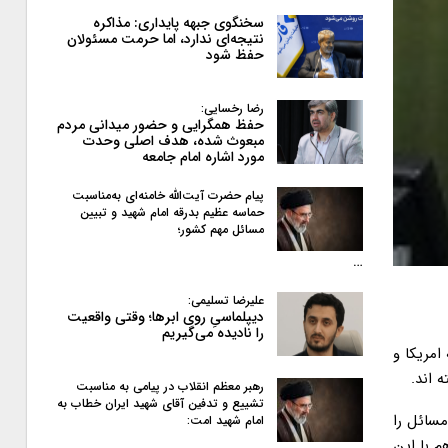
سخنگوی جبهه پایداری: مذاکره
نتیجه‌ای ندارد، اما حرمت مسئولان
حفظ شود
رضا رخسایی:
حفظ همگرایی و حضور میدانی مردم
مبعوث شده، هدف اصلی وحدت
مورد اشاره امام جامعه
پیام حضرت آیت‌الله خامنه‌ای به‌مناسبت
حماسه عظیم بدرقه امام شهید و تبیین
مسائل مهم کشور؛
…
علیرضا تسلیمی:
دیپلماسیِ روی ابرها؛ وقتی واقعیت
را نادیده می‌گیریم
مریکا و
 اند.
رهبر معظم انقلاب در پیامی به‌ مناسبت
تشییع و تدفین آقای شهید ایران خطاب به
رد. من از کمیسیون اصل ۹۰ می خواهم این مسائل را
امام شهید امت:
م با این