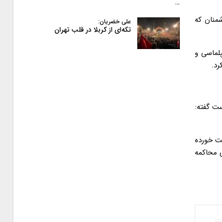
…
منان که
علی خضریان:
تکه‌ای از کربلا در قلب تهران
لماسی و
رد.
ه است گفته:
ت خورده
 محاکمه