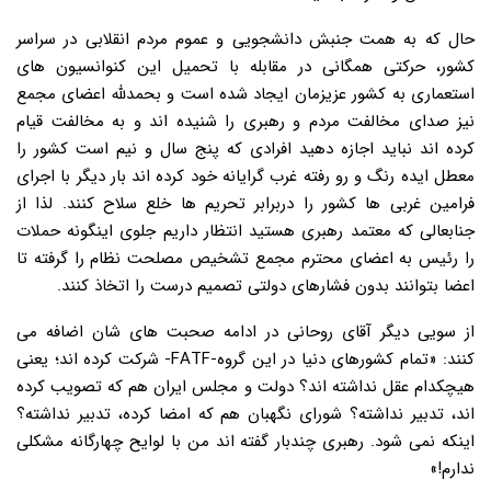
حال که به همت جنبش دانشجویی و عموم مردم انقلابی در سراسر
کشور، حرکتی همگانی در مقابله با تحمیل این کنوانسیون های
استعماری به کشور عزیزمان ایجاد شده است و بحمدلله اعضای مجمع
نیز صدای مخالفت مردم و رهبری را شنیده اند و به مخالفت قیام
کرده اند نباید اجازه دهید افرادی که پنج سال و نیم است کشور را
معطل ایده رنگ و رو رفته غرب گرایانه خود کرده اند بار دیگر با اجرای
فرامین غربی ها کشور را دربرابر تحریم ها خلع سلاح کنند. لذا از
جنابعالی که معتمد رهبری هستید انتظار داریم جلوی اینگونه حملات
را رئیس به اعضای محترم مجمع تشخیص مصلحت نظام را گرفته تا
اعضا بتوانند بدون فشارهای دولتی تصمیم درست را اتخاذ کنند.
از سویی دیگر آقای روحانی در ادامه صحبت های شان اضافه می
کنند: «تمام کشورهای دنیا در این گروه-FATF- شرکت کرده اند؛ یعنی
هیچکدام عقل نداشته اند؟ دولت و مجلس ایران هم که تصویب کرده
اند، تدبیر نداشته؟ شورای نگهبان هم که امضا کرده، تدبیر نداشته؟
اینکه نمی شود. رهبری چندبار گفته اند من با لوایح چهارگانه مشکلی
ندارم!»