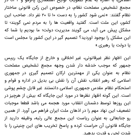
اسلامی، با اشاره به عدم تصویب لوایح استعماری پالرمو و CFT در
مجمع تشخیص مصلحت نظام، در خصوص این رکن قانونی ساختار
نظام گفتند: «نمی شود کشور را به دست ۱۰ تا ۲۰ نفر داد. صاحب این
کشور، این ملت است. گفتید واقعیت ها را به مردم نمی گویند؛ تا
مشکل پیش می آید، می گویند مدیریت دولت؛ ما بودیم یا شما که
این مشکل را بوجود اوردید؟ تصمیم گیر در این کشور یا مجلس است
یا دولت یا رهبری.»
این اظهار نظر غیرقانونی، غیر اخلاقی و خارج از جایگاه یک رییس
جمهور که موجب خدشه دار شدن وجهه مجمع تشخیص مصلحت
نظام به عنوان یکی از مهمترین ارکان تصمیم گیری در جمهوری
اسلامی که رهبر انقلاب نقش آن را نقش بی بدیل در اداره و قوام و
استحکام نظام مقدس جمهوری اسلامی دانستند غیر قابل چشم پوشی
است. این گونه اظهار نظرها در مورد این جایگاه که بیش از هرچیز در
این روزها توسط دشمنان انقلاب مورد هجمه می باشد قطعا موجبات
تضعیف این نهاد مهم را در اذهان ملت ایران فراهم می آورد. از همین
رو جنابعالی به عنوان ریاست این مجمع عالی رتبه، وظیفه دارید از
جایگاه قانونی آن حراست کرده و پاسخ تخریب های این چنینی را با
شدت لحن و قدرت بدهید.