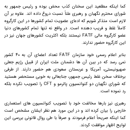
کما اینکه مطلعید این سخنان کذب محض بوده و رئیس جمهور به
شورای محترم نگهبان و رهبری علناً نسبت دروغ داده اند. علاوه بر آن
لازم است متذکر شویم که ادعای عضویت تمام کشورها در این کارگروه
کاملاً غلط و فریب دهنده است. در واقع نه تنها تمام کشورهای دنیا
عضو کارگروه مالی FATF نیستند بلکه اکثریت کشورهای جهان نیز در
این کارگروه حضور ندارند.
بنابر اعلام رسمی خود سازمان FATF تعداد اعضای آن به ۴۰ کشور
نمی رسد که در بین آن ها دشمنان ملت ایران از قبیل رژیم جعلی
صهیونیستی، آمریکا و عربستان سعودی هم حضور دارند. از طرفی
برخلاف سخن غلط رئیس جمهور، جنابعالی به خوبی مستحضر هستید
که شورای نگهبان دو کنوانسیون پالرمو و CFT را تصویب نکرده بلکه
رد نموده است.
رهبری نیز بارها مخالفت خود با تصویب کنوانسیون های استعماری
خارجی را بیان کرده اند و در این مورد هم نظر ایشان مشخص است
کما اینکه صریحاً اعلام فرمودند و صرفاً با طی روال قانونی بررسی این
لوایح اظهار موافقت کردند.