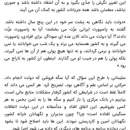
این تغییر نگرش را جدّی بگیرد و به آن اعتقاد داشته باشد و صوری
نباشد، مطمئن باشد همه جریانات کشور به کمک آن می آیند.
«دولت باید نگاهی به پشت سر خود در این پنج سال داشته باشد.
گفتند به پاسپورت ایرانی عزّت می بخشند؛ آیا به پاسپورت عزّت
دادند؟! آیا دولت می داند الان عده ای سوداگر، برای افرادی، پاسپورت
می گیرند و به کشور همسایه می برند و یک شب می خوابانند یا نمی
خوابانند و برمی گردانند، و نه تنها هیچ پولی هم از آن ها نمی گیرند،
بلکه پولی را هم در جیب او می گذارند. اینطور، ارز کشور به تاراج می
رود.»
سلیمانی با طرح این سؤال که آیا سکّه فروشی که دولت انجام داد،
حرکتی بر اساس علم و آگاهی بود، تصریح کرد: هر کسی می داند که
کاملاً غلط است در شرایطی که کشور گرفتار مشکلات منابع مالی است،
بیاییم درِ بانک مرکزی را باز کنیم و سکّه ها را به ثمن بخس به هر
کسی بفروشیم. این اتفاق افتاد و متأسفانه در این دولت اتفاقات
سنگینی افتاده است؛ چرا؟ چون مدیران و نگهبانان خزانه کشور،
نگهبانان امین و کاردرستی نبودند. این ها باید اصلاح شود تا بشود
این دوازده برنامه و برنامه های دیگری که داده می شود اجرا شود.