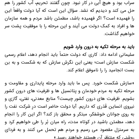
سراب بود و هیچ آبی در کار نبود. چون گفتند تحریم، آب کشور را هم
حل می کند و دیدیم که نشد. سؤال این است که آیا دولت واقعاً این
را فهمیده است؟ اگر فهمیده باشد، مطمئن باشد مردم و همه سازمان
ها و افراد به کمک دولت می آیند و این مرحله را با موفقیت پشت سر
خواهیم گذاشت.
باید به مرحله تکیه به درون وارد شویم
سلیمانی ادامه داد: کاری که دولت حتماً باید انجام دهد، اعلام رسمی
شکست سازش است؛ یعنی این نگرش سازش که به شکست و به بن
بست انجامید را را ناموفق اعلام کند.
«سازش شکست خورد. پس ما باید وارد مرحله پایداری و مقاومت و
مرحله تکیه به مردم خودمان و پتانسیل ها و ظرفیت های درون کشور
بشویم. ظرفیت های درون کشور چیست؟ منابع معدنی، نفتی، گازی و
نیروی انساین قَدَری که داریم. آیا دولت حاضر است درِ شرکت نفت را
به روی جوانان خوشفکر، مبتکر و محقق باز کند؟ اگر این کار را انجام
دهد، مطمئن باشید در کوتاه مدت، راه میان بُر را طی خواهیم کرد و
به سرمنزل مقصود می رسیم و مردم هم تحمل می کنند و به فردای
روشنی که منتظر آن هستند خواهند رسید.»