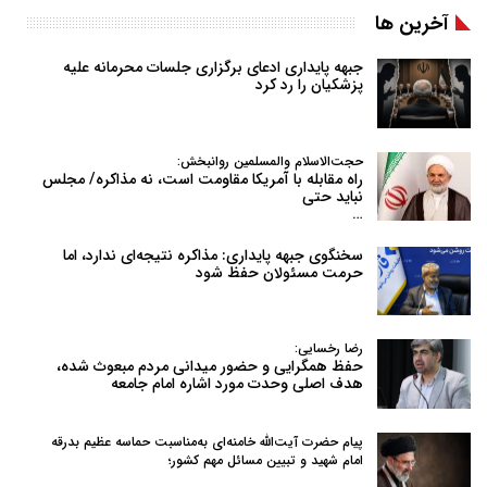
آخرین ها
جبهه پایداری ادعای برگزاری جلسات محرمانه علیه
پزشکیان را رد کرد
حجت‌الاسلام والمسلمین روانبخش:
راه مقابله با آمریکا مقاومت است، نه مذاکره/ مجلس
نباید حتی
…
سخنگوی جبهه پایداری: مذاکره نتیجه‌ای ندارد، اما
حرمت مسئولان حفظ شود
رضا رخسایی:
حفظ همگرایی و حضور میدانی مردم مبعوث شده،
هدف اصلی وحدت مورد اشاره امام جامعه
پیام حضرت آیت‌الله خامنه‌ای به‌مناسبت حماسه عظیم بدرقه
امام شهید و تبیین مسائل مهم کشور؛