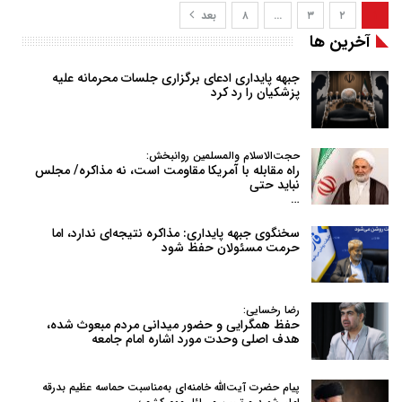
۱
۲
۳
…
۸
بعد
آخرین ها
جبهه پایداری ادعای برگزاری جلسات محرمانه علیه
پزشکیان را رد کرد
حجت‌الاسلام والمسلمین روانبخش:
راه مقابله با آمریکا مقاومت است، نه مذاکره/ مجلس
نباید حتی
…
سخنگوی جبهه پایداری: مذاکره نتیجه‌ای ندارد، اما
حرمت مسئولان حفظ شود
رضا رخسایی:
حفظ همگرایی و حضور میدانی مردم مبعوث شده،
هدف اصلی وحدت مورد اشاره امام جامعه
پیام حضرت آیت‌الله خامنه‌ای به‌مناسبت حماسه عظیم بدرقه