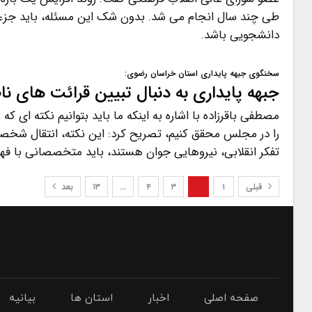
طی چند سال انجام می شد. بدون شک این مسئله، باید جز
دانشجویی باشد.
سخنگوی جبهه پایداری استان خراسان رضوی:
جبهه پایداری به دنبال تبیین قرائت های 
مصطفی باقرزاده با اشاره به اینکه ما باید بتوانیم نکته ای که 
را در مجلس محقق کنیم، تصریح کرد: این نکته، انتقال شخ
تفکر انقلابی، نیروهایی جوان هستند، باید متخصصانی با فه
قبلی
۱
۲
۳
۴
…
۱۳
بعد
صفحه اصلی
اخبار
استان ها
بیانیه