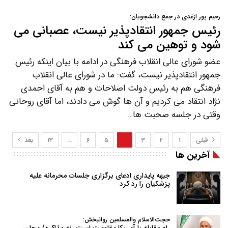
رحیم پور ازغدی در جمع دانشجویان:
رئیس جمهور انتقادپذیر نیست، عصبانی می
شود و توهین می کند
عضو شورای عالی انقلاب فرهنگی در ادامه با بیان اینکه رئیس
جمهور انتقادپذیر نیست، گفت: ما در شورای عالی انقلاب
فرهنگی هم به رئیس دولت اصلاحات و هم به آقای احمدی
نژاد انتقاد می کردیم و آن ها گوش می دادند، اما آقای روحانی
وقتی در جلسه صحبت ها…
قبلی
۱
۲
۳
۴
۵
۶
…
۱۳
بعد
آخرین ها
جبهه پایداری ادعای برگزاری جلسات محرمانه علیه
پزشکیان را رد کرد
حجت‌الاسلام والمسلمین روانبخش:
راه مقابله با آمریکا مقاومت است، نه مذاکره/ مجلس