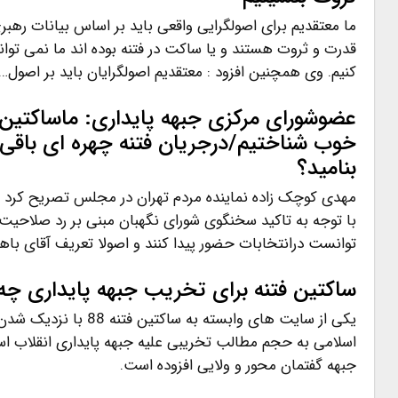
ما معتقدیم برای اصولگرایی واقعی باید بر اساس بیانات رهب
قدرت و ثروت هستند و یا ساکت در فتنه بوده اند ما نمی توانیم ب
کنیم. وی همچنین افزود : معتقدیم اصولگرایان باید بر اصول…
عضوشورای مرکزی جبهه پایداری: ماساکتین ف
خوب شناختیم/درجریان فتنه چهره ای باقی م
بنامید؟
مهدی کوچک زاده نماینده مردم تهران در مجلس تصریح کرد : ا
با توجه به تاکید سخنگوی شورای نگهبان مبنی بر رد صلاحیت 
توانست درانتخابات حضور پیدا کنند و اصولا تعریف آقای باهن
ساکتین فتنه برای تخریب جبهه پایداری چه ک
یکی از سایت های وابسته ب
اسلامی به حجم مطالب تخریبی علیه جبهه پایداری انقلاب
جبهه گفتمان محور و ولایی افزوده است.