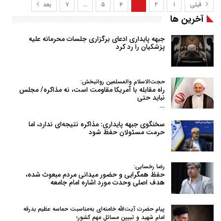
قبلی
۱
۲
۳
۴
۵
…
۷
بعد
آخرین ها
جبهه پایداری ادعای برگزاری جلسات محرمانه علیه
پزشکیان را رد کرد
حجت‌الاسلام والمسلمین روانبخش:
راه مقابله با آمریکا مقاومت است، نه مذاکره/ مجلس
نباید حتی
…
سخنگوی جبهه پایداری: مذاکره نتیجه‌ای ندارد، اما
حرمت مسئولان حفظ شود
رضا رخسایی:
حفظ همگرایی و حضور میدانی مردم مبعوث شده،
هدف اصلی وحدت مورد اشاره امام جامعه
پیام حضرت آیت‌الله خامنه‌ای به‌مناسبت حماسه عظیم بدرقه
امام شهید و تبیین مسائل مهم کشور؛