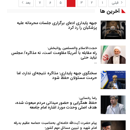
قبلی
۱
۲
۳
۴
۵
۶
۷
بعد
آخرین ها
جبهه پایداری ادعای برگزاری جلسات محرمانه علیه
پزشکیان را رد کرد
حجت‌الاسلام والمسلمین روانبخش:
راه مقابله با آمریکا مقاومت است، نه مذاکره/ مجلس
نباید حتی
…
سخنگوی جبهه پایداری: مذاکره نتیجه‌ای ندارد، اما
حرمت مسئولان حفظ شود
رضا رخسایی:
حفظ همگرایی و حضور میدانی مردم مبعوث شده،
هدف اصلی وحدت مورد اشاره امام جامعه
پیام حضرت آیت‌الله خامنه‌ای به‌مناسبت حماسه عظیم بدرقه
امام شهید و تبیین مسائل مهم کشور؛