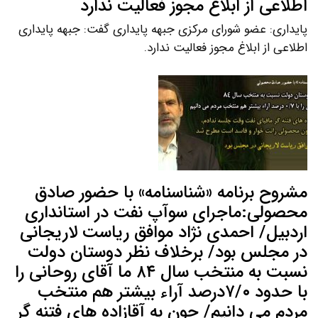
اطلاعی از ابلاغ مجوز فعالیت ندارد
پایداری: عضو شورای مرکزی جبهه پایداری گفت: جبهه پایداری
اطلاعی از ابلاغ مجوز فعالیت ندارد.
مشروح برنامه «شناسنامه» با حضور صادق
محصولی:ماجرای سوآپ نفت در استانداری
اردبیل/ احمدی نژاد موافق ریاست لاریجانی
در مجلس بود/ برخلاف نظر دوستان دولت
نسبت به منتخب سال ۸۴ ما آقای روحانی را
با حدود ۷/۰درصد آراء بیشتر هم منتخب
مردم می دانیم/ چون به آقازاده های فتنه گر