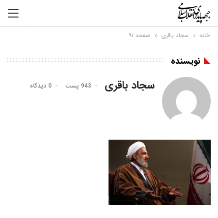
خانه
سجاد باقری
صفحه ۹۱
نویسنده
سجاد باقری
943 پست
0 دیدگاه