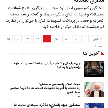
اندازی سامانه
سخنگوی کمیسیون اصل نود مجلس از پیگیری طرح شفافیت
تسهیلات و تعهدات کلان بانکی خبرداد و گفت: ریشه مسئله
انحراف و فساد در پرداخت تسهیلات کلان را می‌توان در نظارت
غیرهوشمندانه بانک مرکزی خلاصه کرد.
قبلی
۱
…
۸۹
۹۰
۹۱
۹۲
۹۳
…
۹۵
بعد
آخرین ها
جبهه پایداری ادعای برگزاری جلسات محرمانه علیه
پزشکیان را رد کرد
حجت‌الاسلام والمسلمین روانبخش:
راه مقابله با آمریکا مقاومت است، نه مذاکره/ مجلس
نباید حتی
…
سخنگوی جبهه پایداری: مذاکره نتیجه‌ای ندارد، اما