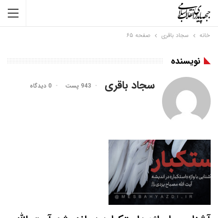
خانه
سجاد باقری
صفحه ۶۵
نویسنده
سجاد باقری
943 پست
0 دیدگاه