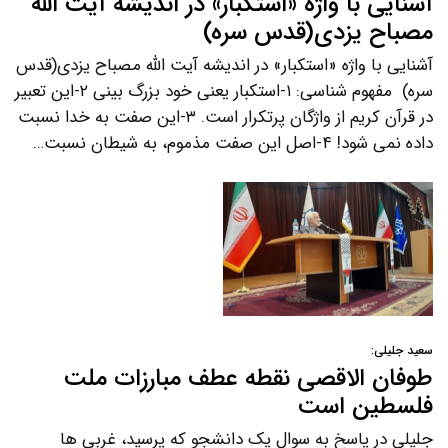
آشنایی با واژه «استکبار» در اندیشه آیت الله
مصباح یزدی(قدس سره)
آشنایی با واژه «استکبار» در اندیشه آیت الله مصباح یزدی(قدس
سره) مفهوم شناسی: ۱-استکبار یعنی خود بزرگ بینی ۲-این تعبیر
در قرآن کریم از واژگان پرتکرار است. ۳-این صفت به خدا نسبت
داده نمی شود! ۴-اصل این صفت مذموم، به شیطان نسبت…
سعید جلیلی:
طوفان الاقصی نقطه عطف مبارزات ملت
فلسطین است
جلیلی در پاسخ به سوال یک دانشجو که پرسید، غربی ها