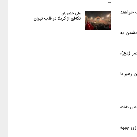
…
ب خواهند
علی خضریان:
تکه‌ای از کربلا در قلب تهران
دشمن به
ر (عج)،
 رهبر با
شان داشته
وزی جبهه