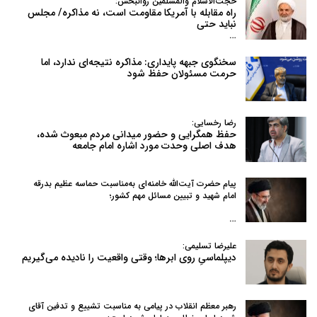
حجت‌الاسلام والمسلمین روانبخش:
راه مقابله با آمریکا مقاومت است، نه مذاکره/ مجلس
نباید حتی
…
سخنگوی جبهه پایداری: مذاکره نتیجه‌ای ندارد، اما
حرمت مسئولان حفظ شود
رضا رخسایی:
حفظ همگرایی و حضور میدانی مردم مبعوث شده،
هدف اصلی وحدت مورد اشاره امام جامعه
پیام حضرت آیت‌الله خامنه‌ای به‌مناسبت حماسه عظیم بدرقه
امام شهید و تبیین مسائل مهم کشور؛
…
علیرضا تسلیمی:
دیپلماسیِ روی ابرها؛ وقتی واقعیت را نادیده می‌گیریم
رهبر معظم انقلاب در پیامی به‌ مناسبت تشییع و تدفین آقای