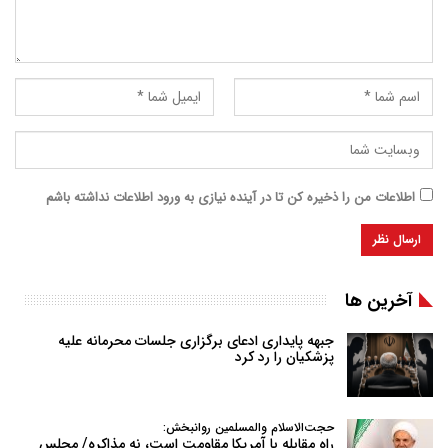
اطلاعات من را ذخیره کن تا در آینده نیازی به ورود اطلاعات نداشته باشم
آخرین ها
جبهه پایداری ادعای برگزاری جلسات محرمانه علیه
پزشکیان را رد کرد
حجت‌الاسلام والمسلمین روانبخش:
راه مقابله با آمریکا مقاومت است، نه مذاکره/ مجلس