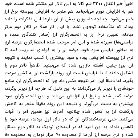
اخیراً خبر انتقال ۳۳۰۰ قلم کالا به این تالار نیز منتشر شده است، خود
هم به افزایش تورم می‌انجامد هم منجر به افزایش پیوسته نرخ ارز
ختم می‌شود. چنانچه دلسوزان پیش از آن بارها این تذکرات را داده
بودند که متأسفانه توجهی نشد. با این کار عملاً در تالار دوم مرکز
مبادله، تعیین نرخ ارز به انحصارگران ارز (صادر کنندگان عمده و
تراستی‌ها) سپرده شده و این امر موجب شده انحصارگران عرصه ارز،
به منظور افزایش سود خود، عرضه ارز را به گونه‌ای مدیریت کنند تا
نرخ ارز پیوسته افزایشی بوده و سود بیشتری را کسب نمایند و نتیجه
آن بروز چنین آشفته بازاری شده که می‌بینید. ظاهراً تالار دوم را
تشکیل دادند تا با افزایش قیمت ارز، روند بازگشت ارز به کشور سرعت
بگیرد، اما دقیقاً این امر نتیجه عکس داد چرا که انحصارگران ارز، منابع
خودشان را دیرتر باز می‌گردانند به این دلیل که هر چه ارز دیرتر برگردد،
عرضه کمتر شده و نرخ ارز افزایش می‌یابد و این انحصارگران سود
بیشتری به دست می‌آورند و نتیجه این روند دقیقاً منجر به کاهش
بازگشت ارز به کشور شده چنانچه آمارها نیز همین امر را اثبات
می‌کنند. حتی عرضه‌کنندگان ارز که در تالار اول بودند، عرضه خود را
کاهش دادند به این امید که در آینده‌ای نزدیک به تالار دوم منتقل
شده و نرخ عرضه ارز آن‌ها از محدوده ۷۰ هزار تومان به محدوده ۱۱۰