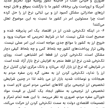
ضروری و حیاتی است در حالیکه کشور روسیه مورد تحریم شدید
آمریکا و اروپاست ولی برخلاف کشور ما با بازگشت بموقع و قابل توجه
ارزهای صادراتی مشکل کمبود ارز و بی ثباتی نرخ ارز را حل کرده
است چرا مسئولین امر در کشور ما نسبت به این موضوع تعلل
می‌کنند!
۶- در اینکه تک‌نرخی شدن ارز در اقتصاد یک امر پذیرفته شده و
صحیح است شکی نیست. اما در شرایط تحریمی که سیالیت ورود و
خروج ارز به کشور با موانع جدی مواجه است، این امر عملی نیست.
وقتی تراز پرداخت‌های کشور چه بلحاظ کمی و چه بلحاظ کیفی دچار
مشکل است، تک‌نرخی کردن ارز قطعا امر اشتباهی است. رویای
تک‌نرخی شدن نرخ ارز فقط منجر به افزایش نرخ بازار آزاد شده است.
در شرایطی که نرخ ارز بازار آزاد می‌تازد و بانک مرکزی توان کنترل نرخ
ارز را ندارد، تک‌نرخی کردن ارز به معنی گره زدن سفره مردم به
هیجانات و نوسانات شدید بازار ارز می باشد لذا در چنین شرایطی
تخصیص ارز ترجیحی برای کالاهای اساسی مردم امری لازم است و
تخصیص ارز ترجیحی به منظور ایجاد یک کنترل بر قیمت مواد
خوراکی سفره مردم، ضروری به نظر می‌رسد. با این همه تمام تمرکز و
تصمیمات اقتصادی دولت به سمت تک‌نرخی کردن ارز حرکت می‌کند،