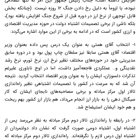
افزایش داشته است! جناب رئیس جمهور این امر نه تنها تصادفی
نبوده، یا لزوماً به دلیل رخ دادن جنگ ۱۲ روزه نیست. (چنانکه بخش
قابل توجهی از نرخ ارز در دوره قبل از شروع جنگ افزایش یافته بود)،
بلکه ناشی از برخی تصمیمات اشتباه دولت در حوزه مدیریت اقتصادی
و ارزی کشور است که در ادامه به برخی از این موارد اشاره می‌گردد:
۱- انتخاب آقای همتی به عنوان یک درس پس داده بعنوان وزیر
اقتصاد؛ آقای همتی سابقا نیز سلطان چاپ پول بود و در دوره سابق
مدیریتی خود در حوزه‌های مختلف نظیر نرخ ارز، نرخ تورم، نرخ رشد
نقدینگی و… عملکردی فاجعه‌آمیز داشت، اما در اوج ناباوری علیرغم
تذکرات دلسوزان، ایشان را به عنوان وزیر اقتصاد انتخاب کردید. نتیجه
آن شد که به سرعت در کشور با تصمیمات اشتباهی نظیر راه‌اندازی
تالار اول مرکز مبادله و برخی مصاحبه‌های نابجای ایشان که کار
سیگنال دهی را به بازار ارز انجام می‌داد، هم بازار ارز کشور بهم ریخت
و هم خود ایشان استیضاح شد.
۲- در رابطه با راه‌اندازی تالار دوم مرکز مبادله به نظر می‌رسد پس از
اشتباه اول، اشتباه دومی صورت گرفت که نشان داد دولتمردان از
اشتباه اول درس لازم را نگرفته‌اند. راه‌اندازی تالار دوم مرکز مبادله که