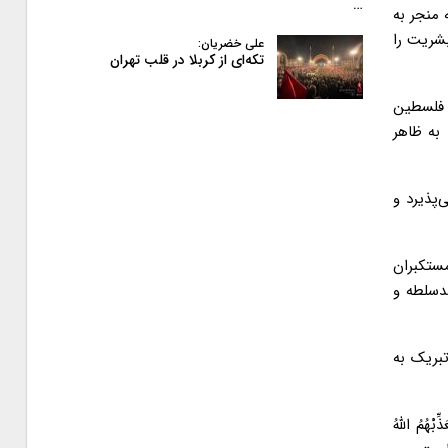
…
 منجر به
شریت را
علی خضریان:
تکه‌ای از کربلا در قلب تهران
 فلسطین
 به ظاهر
‌پذیرد و
مستکبران
دسلطه و
بریک به
ُ اللَّهُ