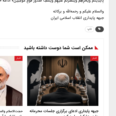
بِأَیْدِیکُمْ وَیُخْزِهِمْ وَیَنْصُرْکُمْ عَلَیْهِمْ وَیَشْفِ صُدُورَ قَوْمٍ
والسلام علیکم و رحمه‌الله و برکاته
جبهه پایداری انقلاب اسلامی ایران
تاپ
ممکن است شما دوست داشته باشید
اخبار
اخبار
جبهه پایداری ادعای برگزاری جلسات محرمانه
حجت‌الاسلام والم