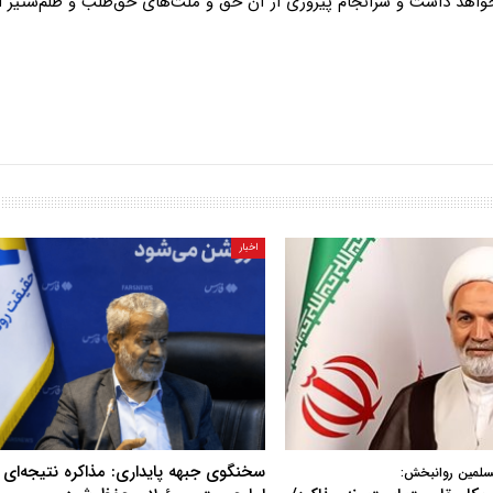
 مُؤْمِنِینَ» ادامه خواهد داشت و سرانجام پیروزی از آن حق‌ و ملت‌های حق‌طلب و ظلم‌ستی
اخبار
سخنگوی جبهه پایداری: مذاکره نتیجه‌ای ن
سلمین روانبخش: