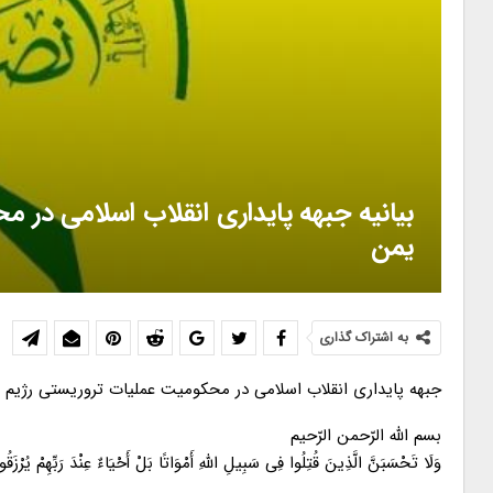
بیانیه جبهه پایداری انقلاب اسلامی در 
یمن
به اشتراک گذاری
جبهه پایداری انقلاب اسلامی در محکومیت عملیات تروریستی رژیم 
بسم اللّه الرّحمن الرّحیم
وَلَا تَحْسَبَنَّ الَّذِینَ قُتِلُوا فِی سَبِیلِ اللَّهِ أَمْوَاتًا بَلْ أَحْیَاءٌ عِنْدَ رَبِّهِمْ یُرْزَقُ