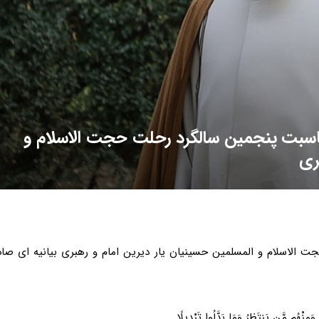
مناسبت پنجمین سالگرد رحلت حجت الاسلام و
ری
 الاسلام و المسلمین حسینیان یار دیرین امام و رهبری بیانیه ای صاد
مِنْهُم مَّن یَنتَظِرُ وَمَا بَدَّلُوا تَبْدِیلًا