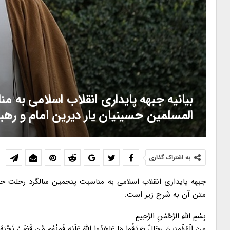
بیانیه جبهه پایداری انقلاب اسلامی به 
المسلمین حسینیان یار دیرین امام و رهب
به اشتراک گذاری
جبهه پایداری انقلاب اسلامی به مناسبت پنجمین سالگرد رحلت حجت
متن آن به شرح زیر است:
بِسْمِ اللّٰهِ الرَّحْمٰنِ الرَّحِیمِ
مِنَ الْمُؤْمِنِینَ رِجَالٌ صَدَقُوا مَا عَاهَدُوا اللَّهَ عَلَیْهِ فَمِنْهُم مَّن قَضَىٰ نَحْبَهُ وَ