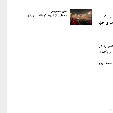
…
علی خضریان:
تکه‌ای از کربلا در قلب تهران
دی که در
 صدای حق
واره در
می‌کنم.»
گذشت این