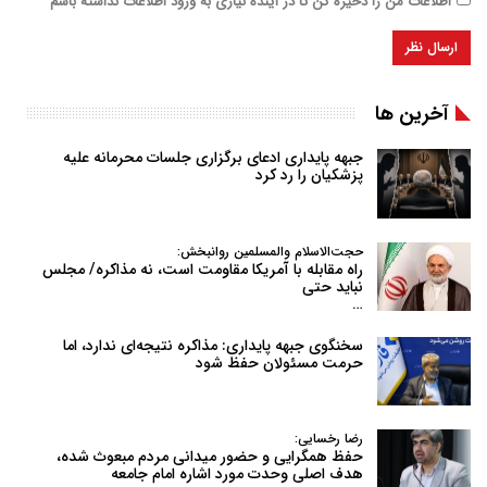
اطلاعات من را ذخیره کن تا در آینده نیازی به ورود اطلاعات نداشته باشم
آخرین ها
جبهه پایداری ادعای برگزاری جلسات محرمانه علیه
پزشکیان را رد کرد
حجت‌الاسلام والمسلمین روانبخش:
راه مقابله با آمریکا مقاومت است، نه مذاکره/ مجلس
نباید حتی
…
سخنگوی جبهه پایداری: مذاکره نتیجه‌ای ندارد، اما
حرمت مسئولان حفظ شود
رضا رخسایی:
حفظ همگرایی و حضور میدانی مردم مبعوث شده،
هدف اصلی وحدت مورد اشاره امام جامعه