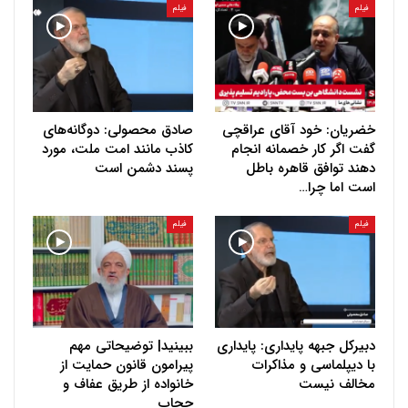
فیلم
فیلم
خضریان: خود آقای عراقچی
صادق محصولی: دوگانه‌های
گفت اگر کار خصمانه انجام
کاذب مانند امت ملت، مورد
دهند توافق قاهره باطل
پسند دشمن است
است اما چرا…
فیلم
فیلم
دبیرکل جبهه پایداری: پایداری
ببینید| توضیحاتی مهم
با دیپلماسی و مذاکرات
پیرامون قانون حمایت از
مخالف نیست
خانواده از طریق عفاف و
حجاب