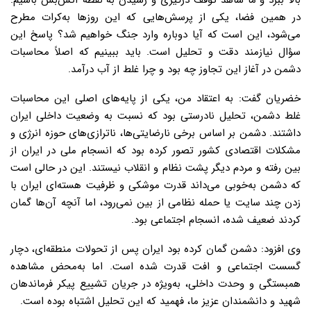
بالا ببرد و ما شاهد توقف درگیری و رسیدن به نقطه آتش‌بس باشیم.
در همین فضا، یکی از پرسش‌هایی که این روزها به‌کرات مطرح
می‌شود، این است که آیا دوباره وارد جنگ خواهیم شد؟ پاسخ این
سؤال نیازمند دقت و تحلیل است. باید ببینیم که اصلاً محاسبات
دشمن در آغاز این تجاوز چه بود و چرا غلط از آب درآمد.
خضریان گفت: به اعتقاد من، یکی از پایه‌های اصلی این محاسبات
غلط دشمن، تحلیل نادرستی بود که نسبت به وضعیت داخلی ایران
داشتند. دشمن بر اساس برخی نارضایتی‌ها، ناترازی‌های حوزه انرژی و
مشکلات اقتصادی کشور تصور کرده بود که انسجام ملی در ایران از
بین رفته و مردم دیگر پشت نظام و انقلاب نیستند. این در حالی است
که دشمن به‌خوبی می‌داند قدرت موشکی و ظرفیت هسته‌ای ایران با
زدن چند سایت یا حمله نظامی از بین نمی‌رود، اما آنچه آن‌ها گمان
کردند ضعیف شده، انسجام اجتماعی بود.
وی افزود: دشمن گمان کرده بود ایران پس از تحولات منطقه‌ای، دچار
گسست اجتماعی و افت قدرت شده است. اما به‌محض مشاهده
همبستگی و وحدت داخلی، به‌ویژه در جریان تشییع پیکر فرماندهان
شهید و دانشمندان عزیز ما، فهمید که این تحلیل اشتباه بوده است.