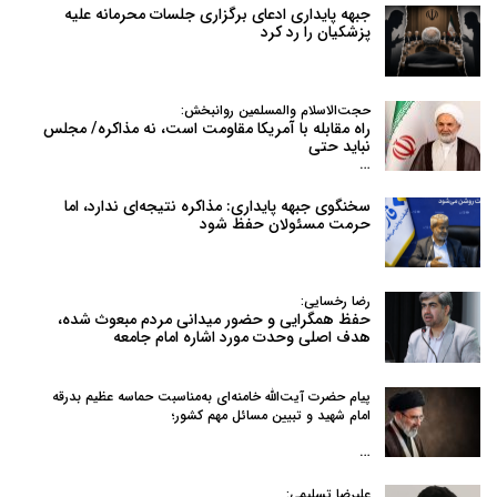
جبهه پایداری ادعای برگزاری جلسات محرمانه علیه
پزشکیان را رد کرد
حجت‌الاسلام والمسلمین روانبخش:
راه مقابله با آمریکا مقاومت است، نه مذاکره/ مجلس
نباید حتی
…
سخنگوی جبهه پایداری: مذاکره نتیجه‌ای ندارد، اما
حرمت مسئولان حفظ شود
رضا رخسایی:
حفظ همگرایی و حضور میدانی مردم مبعوث شده،
هدف اصلی وحدت مورد اشاره امام جامعه
پیام حضرت آیت‌الله خامنه‌ای به‌مناسبت حماسه عظیم بدرقه
امام شهید و تبیین مسائل مهم کشور؛
…
علیرضا تسلیمی: