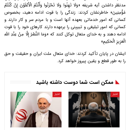
مدنظر داشتن آیه شریفه «وَلَا تَهِنُوا وَلَا تَحْزَنُوا وَأَنْتُمُ الْأَعْلَوْنَ إِنْ کُنْتُمْ
مُؤْمِنِینَ» خاطرنشان کردند: زندگی را با قوت ادامه دهید، بخصوص
کسانی که امور خدماتی بعهده آنها است و با مردم سر و کار دارند و
کسانی که امور تبلیغی و تبیینی را برعهده دارند کارهای خود را با قوت
ادامه دهند و به خدای متعال توکل کنند که «وَمَا النَّصْرُ إِلَّا مِنْ عِنْدِ اللَّهِ
الْعَزِیزِ الْحَکِیمِ»
ایشان در پایان تأکید کردند: خدای متعال ملت ایران و حقیقت و حق
را به طور قطع و یقین پیروز خواهد کرد.
ممکن است شما دوست داشته باشید
اخبار
اخبار