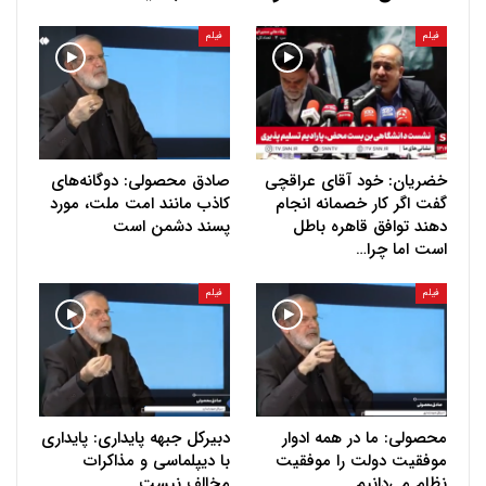
فیلم
فیلم
خضریان: خود آقای عراقچی
صادق محصولی: دوگانه‌های
گفت اگر کار خصمانه انجام
کاذب مانند امت ملت، مورد
دهند توافق قاهره باطل
پسند دشمن است
است اما چرا…
فیلم
فیلم
محصولی: ما در همه ادوار
دبیرکل جبهه پایداری: پایداری
موفقیت دولت را موفقیت
با دیپلماسی و مذاکرات
نظام می‌دانیم
مخالف نیست