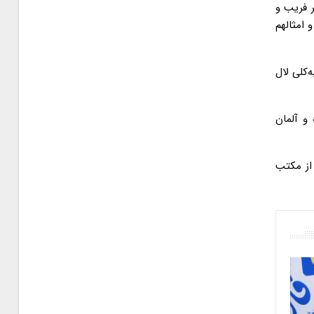
ر فریب و
 امثالهم
‌کلی لال
و آلمان
 از مکتب