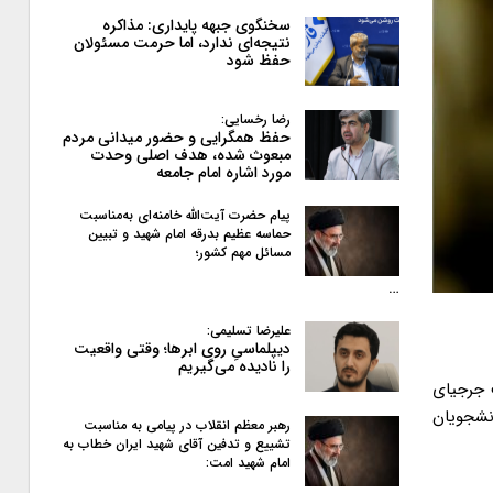
سخنگوی جبهه پایداری: مذاکره
نتیجه‌ای ندارد، اما حرمت مسئولان
حفظ شود
رضا رخسایی:
حفظ همگرایی و حضور میدانی مردم
مبعوث شده، هدف اصلی وحدت
مورد اشاره امام جامعه
پیام حضرت آیت‌الله خامنه‌ای به‌مناسبت
حماسه عظیم بدرقه امام شهید و تبیین
مسائل مهم کشور؛
…
علیرضا تسلیمی:
دیپلماسیِ روی ابرها؛ وقتی واقعیت
را نادیده می‌گیریم
ت جرجیای
ه این دانشگاه خانم پرفسور نوئل مک آفی و بیش از ۲۰ نفر از دانشجویان
رهبر معظم انقلاب در پیامی به‌ مناسبت
تشییع و تدفین آقای شهید ایران خطاب به
امام شهید امت: