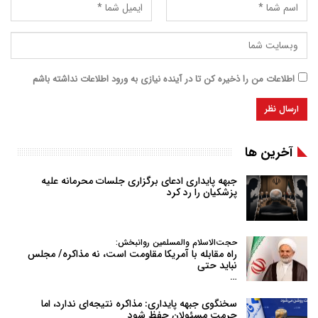
اطلاعات من را ذخیره کن تا در آینده نیازی به ورود اطلاعات نداشته باشم
آخرین ها
جبهه پایداری ادعای برگزاری جلسات محرمانه علیه
پزشکیان را رد کرد
حجت‌الاسلام والمسلمین روانبخش:
راه مقابله با آمریکا مقاومت است، نه مذاکره/ مجلس
نباید حتی
…
سخنگوی جبهه پایداری: مذاکره نتیجه‌ای ندارد، اما
حرمت مسئولان حفظ شود