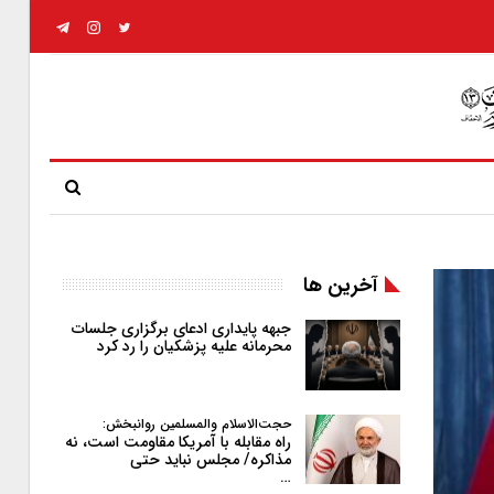
آخرین ها
جبهه پایداری ادعای برگزاری جلسات
محرمانه علیه پزشکیان را رد کرد
حجت‌الاسلام والمسلمین روانبخش:
راه مقابله با آمریکا مقاومت است، نه
مذاکره/ مجلس نباید حتی
…