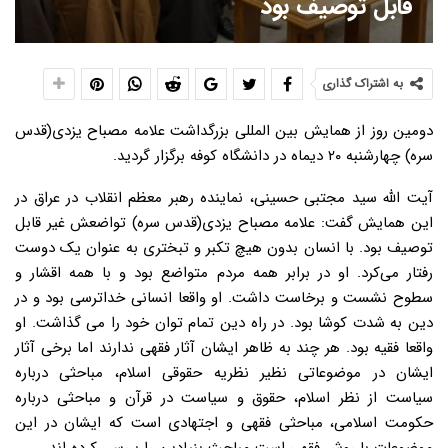
قابل توصیف بود
به اشتراک گذاری
دومین روز از همایش بین المللی بزرگداشت علامه مصباح یزدی(قدس
سره) چهارشنبه ۲۰ دیماه در دانشگاه کوفه برگزار گردید.
آیت الله سید مجتبی حسینی، نماینده رهبر معظم انقلاب در عراق در
این همایش گفت: علامه مصباح یزدی(قدس سره) تواضعش غیر قابل
توصیف بود. با انسان بدون هیچ تکبر و تبختری به عنوان یک دوست
رفتار می‌کرد. او در برابر همه مردم متواضع بود و با همه اقشار و
سطوح نشست و برخاست داشت. ️او واقعا انسانی خداترسی بود و در
دین به شدت کوشا بود. در راه دین تمام توان خود را می گذاشت. او
واقعا فقیه بود. هر چند به ظاهر ایشان آثار فقهی ندارند اما برخی آثار
ایشان در موضوعاتی نظیر نظریه حقوقی اسلام، مباحثی درباره
سیاست از نظر اسلام، حقوق و سیاست در قرآن و مباحثی درباره
حکومت اسلامی، مباحثی فقهی و اجتهادی است که ایشان در این