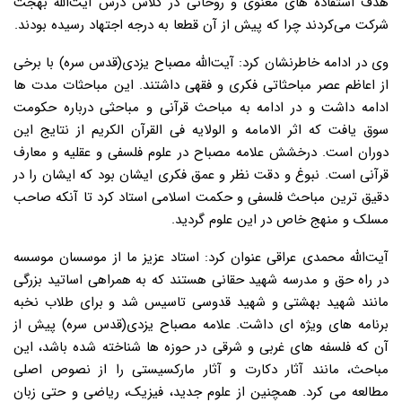
هدف استفاده های معنوی و روحانی در کلاس درس آیت‌الله بهجت
شرکت می‌کردند چرا که پیش از آن قطعا به درجه اجتهاد رسیده بودند.
وی در ادامه خاطرنشان کرد: آیت‌الله مصباح یزدی(قدس سره) با برخی
از اعاظم عصر مباحثاتی فکری و فقهی داشتند. این مباحثات مدت ها
ادامه داشت و در ادامه به مباحث قرآنی و مباحثی درباره حکومت
سوق یافت که اثر الامامه و الولایه فی القرآن الکریم از نتایج این
دوران است. درخشش علامه مصباح در علوم فلسفی و عقلیه و معارف‌
قرآنی است. نبوغ و دقت نظر و عمق فکری ایشان بود که ایشان را در
دقیق ترین مباحث فلسفی و حکمت اسلامی استاد کرد تا آن‎که صاحب
مسلک و منهج خاص در این علوم گردید.
آیت‌الله محمدی عراقی عنوان کرد: استاد عزیز ما از موسسان موسسه
در راه حق و مدرسه شهید حقانی هستند که به همراهی اساتید بزرگی
مانند شهید بهشتی و شهید قدوسی تاسیس شد و برای طلاب نخبه
برنامه های ویژه ای داشت. علامه مصباح یزدی(قدس سره) پیش از
آن که فلسفه های غربی و شرقی در حوزه ها شناخته شده باشد، این
مباحث، مانند آثار دکارت و آثار مارکسیستی را از نصوص اصلی
مطالعه می کرد. همچنین از علوم جدید، فیزیک، ریاضی و حتی زبان