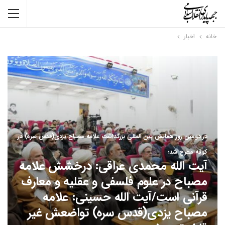
خانه
اخبار
در دومین روز همایش بین المللی بزرگداشت علامه مصباح یزدی(قدس سره) در
کوفه مطرح شد؛
آیت الله محمدی عراقی: درخشش علامه
مصباح در علوم فلسفی و عقلیه و معارف‌
قرآنی است/آیت الله حسینی: علامه
مصباح یزدی(قدس سره) تواضعش غیر