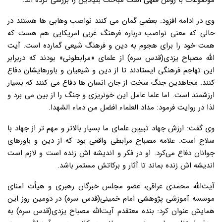
موضوعات با روش فقهی است مباحث بنیادین را بررسی کرده اند.
وی در ادامه افزود: ️بعضی گمان می کنند نواصب وهابی ها هستند در
حالی که معنی نواصب درباره فرهنگ غربی امریکایی هم هست که
همت خود را برای هجوم به دین و فرهنگ شیعی گمارده است. آیت
الله مصباح یزدی(قدس سره) از علمای «مرابطونی» بودند که دربرابر
این تهاجم فرهنگی ایستادند تا از دین و شیعیان و باورهایشان دفاع
کنند. ️مجاهدین جنگ سخت از جان انسان ها دفاع می کنند که بسیار
ارزشمند است. اما علما عامل این خونریزی و جنگ را از بین می برد و
لذا در روایت فرمود: مداد العلماء افضل من دماء الشهدا.
وی گفت: ارزش جهاد تبیین علمای ما بسیار بالاتر و مهم تر از جهاد با
سلاح است. علامه مصباح مرابطی واقعی بود که از دین و باورهای
جوانان دفاع می‌کرد. او در فکر و اندیشه اش زنده است و لازم است
اندیشه اش زنده بماند تا آثار و برکاتش مستمر باشد.
آیت‌الله محمدی عراقی، عضو مجلس خبرگان رهبری و هیأت امنای
موسسه آموزشی پژوهشی امام خمینی(قدس سره) در دومین روز این
همایش عنوان کرد: بنده معتقدم آیت‌الله مصباح یزدی(قدس سره) به