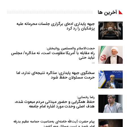
آخرین ها
جبهه پایداری ادعای برگزاری جلسات محرمانه علیه
پزشکیان را رد کرد
حجت‌الاسلام والمسلمین روانبخش:
راه مقابله با آمریکا مقاومت است، نه مذاکره/ مجلس
نباید حتی
…
سخنگوی جبهه پایداری: مذاکره نتیجه‌ای ندارد، اما
حرمت مسئولان حفظ شود
رضا رخسایی:
حفظ همگرایی و حضور میدانی مردم مبعوث شده،
هدف اصلی وحدت مورد اشاره امام جامعه
پیام حضرت آیت‌الله خامنه‌ای به‌مناسبت حماسه عظیم بدرقه
امام شهید و تبیین مسائل مهم کشور؛