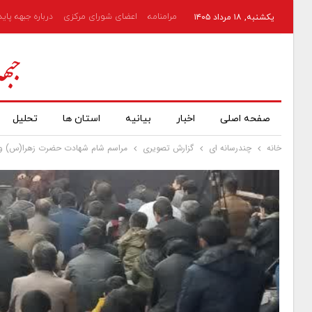
مرامنامه
اعضای شورای مرکزی
درباره جبهه پای
یکشنبه, ۱۸ مرداد ۱۴۰۵
صفحه اصلی
اخبار
بیانیه
استان ها
تحلیل
خانه
چندرسانه ای
گزارش تصویری
مراسم شام شهادت حضرت زهرا(س) وگ