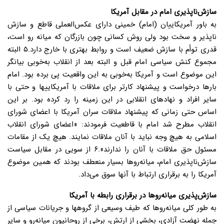
سازش‌ناپذیری امام در مقابل آمریکا
به باور آمریکاییان (امام) خمینی دارای عکس‌العملی قاطع و سازش
ناپذیر و سخت بود ولی روش کسانی چون بازرگان که میانه رو است،
قدری توأم با سازش ضعیف است و روابط بهتری با خارج دارد.۵ البته
مجموع کنش سیاسی امام قبل و البته بعد از انقلاب به‌خوبی بیانگر
این موضوع است و آمریکا به‌خوبی به این واقعیت پی برده بود. امام
بارها درخواست و پیشنهاد کارتر برای ملاقات با آمریکاییها و حتی با
سایر افراد و نهادهای انقلابی در این زمینه را رد کرده بود. بر این
اساس حتی زمانی که پیشنهاد ملاقات سران آمریکا با اعضای شورای
انقلاب مطرح شد امام با قاطعیت فرمودند: «اعضای شورای انقلاب
اسلامی به هیچ وجه نباید با آنان ملاقات نمایند. هیچ یک از مقامات
مسئول حق ملاقات با آنان را ندارند».۶ از سویی در مقابل سیاست
سازش‌ناپذیری امام، میانه‌روها بسیار منعطف بودند که همین موضوع
آمریکا را به برقراری ارتباط با آنها سوق می‌داد.
سازش‌پذیری میانه‌روها در برقراری رابطه با آمریکا
به طور کلی میانه‌روها که طیف وسیعی از گروهها و جریانات سیاسی از
جمله نهضت آزادی، بخشی از ارتش، برخی از روحانیون میانه‌رو و سایر