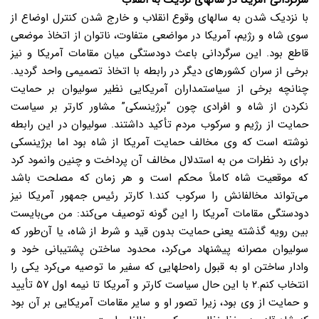
سرگردانی آمریکا در سالهای نزدیک به انقلاب
با نزدیک شدن به سالهای وقوع انقلاب و خارج شدن کنترل اوضاع از
سوی شاه و رژیم، آمریکا در مواضعی متفاوت، ناتوان از اتخاذ موضعی
قاطع بود. این سرگردانی باعث دودستگی میان مقامات آمریکا و نیز
برخی از سران کشورهای دیگر در رابطه با اتخاذ تصمیمی واحد گردید.
چنانچه برخی از سیاستمداران آمریکایی نظیر سولیوان بر حمایت
نکردن از شاه و افرادی چون “برژینسکی” مشاور کارتر بر سیاست
حمایت از رژیم و سرکوب مردم تأکید داشتند. سولیوان در این رابطه
نوشته است که وی مخالف حمایت آمریکا از شاه بود اما برژینسکی
برای رد نظرات من به استدلال مخالف آن پرداخت و چنین وانمود کرد
که موقعیت شاه کاملاً محکم است و هر زمان که مصلحت باشد
می‌تواند مخالفانش را سرکوب کند.۱ کارتر رئیس جمهور آمریکا نیز
دودستگی مقامات آمریکا را این گونه توصیف می‌کند: من می‌بایست
بین رویه گذشته یعنی حمایت بدون قید و شرط از شاه، یا آن‌طور که
سولیوان مصرانه پیشنهاد می‌کرد، محدود ساختن پشتیبانی خود و
وادار ساختن او به قبول راه‌حلهایی که سفیر ما توصیه می‌کرد یکی را
انتخاب کنم.۲ با این حال سیاست کارتر و آمریکا تا نیمه اول ۵۷ تأیید
و حمایت از وی بود، زیرا تصور او و سایر مقامات آمریکایی بر آن بود