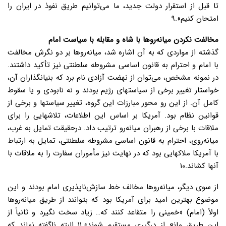
تا قبل از استقرار دولت جدید، ما می‌توانیم طریق نفوذ در ایران را
امتحان کنیم».۹
مخالفت نکردن میانه‌روها با شاه و مقابله با سیاست امام
گذشته از مواردی که به آن اشاره شد، میانه‌روها بر دو نگرش مخالفت
با امام و احترام به قانون اساسی مشروطه سلطنتی نیز تأکید داشتند.
در نمونه مشخص، می‌توان از نهضت آزادی نام برد که بنیانگذاران آن،
خواستار تغییر برخی از سیاستهای رژیم بودند و نه نابودی و یا سقوط
کامل آن. از این رو محور مبارزات این گروه، تغییر سیاستها و برخی از
قوانین نظام بود. آمریکا بر اساس این اطلاعات، تلاشهایی را برای
ملاقات با برخی از رهبران میانه‌رو ترتیب داد. درحقیقت تمایل به غرب،
میانه‌روی، احترام به قانون اساسی مشروطه سلطنتی، تمایل به ارتباط
با آمریکا ملاکهایی بود که در نهایت نیز مأموران سفارت را به ملاقات با
آنها کشاند.۱۰
از سوی دیگر، میانه‌روها مخالف خط سازش‌ناپذیری امام بودند و این
موضوع بهترین امید برای آمریکا بود که بتوانند از طریق میانه‌روها
اولاً (امام) «خمینی را متقاعد کنند که… زیاد سخت نگیرد و ثانیاً از
این طریق مانع از درگیری مستقیم شوند».۱۱ البته ناگفته نماند که