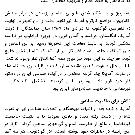
که شاه قادر به حفظ نظام و سرکوب مخالفان است.
به‌تدریج و با آشکار شدن ناتوانی شاه و رژیمش در برابر جنبش
انقلابیون، مواضع کارتر و آمریکا نیز تغییر یافت و این تغییر در نهایت
در کنفرانس گوآدلوپ که در دی ماه ۱۳۵۷ میان نمایندگان ۴ دولت
آمریکا، انگلستان، فرانسه و آلمان غربی در جزیره گوادلوپ در فرانسه
تشکیل گردید، به تأیید مقامات این کشورها رسید. بر این اساس و
طبق توافقات حاصل شده نظر کلی بر آن شد که شاه از کشور خارج
گردد، هر چند در این مورد نیز میان همه آنها اتفاق نظر وجود نداشت.
با این حال با قوت گرفتن عقیده سران غرب بر ناپایداری جایگاه شاه
در قدرت، آمریکا چند گزینه محتمل را در آینده سیاسی ایران در دستور
کار خود قرار داد. مهمترین این گزینه‌ها، تشکیل یک حکومت
غیرنظامی با حاکمیت میانه‌روهای ایران بود.
تلاش برای حاکمیت میانه‌رو
آمریکا و غرب بعد از اشراف دیرهنگام بر تحولات سیاسی ایران، قدرت
شاه را از دست رفته دیده و تلاش نمودند تا با تثبیت حاکمیت
غیرنظامیان، مانع از حکومت امام و گروههای مذهبی گردند. کارتر در
این رابطه در خاطرات خود نوشته است: «در گوادلوپ… هر سه آنها