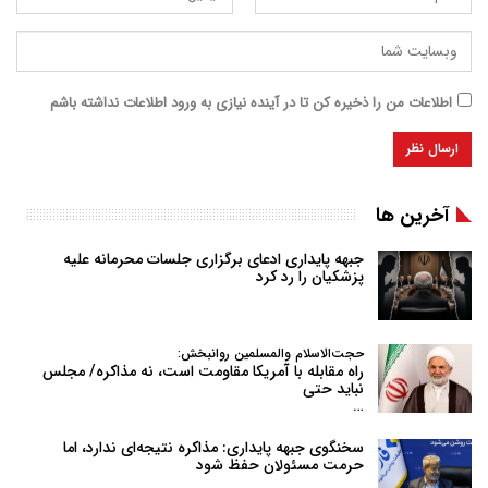
اطلاعات من را ذخیره کن تا در آینده نیازی به ورود اطلاعات نداشته باشم
آخرین ها
جبهه پایداری ادعای برگزاری جلسات محرمانه علیه
پزشکیان را رد کرد
حجت‌الاسلام والمسلمین روانبخش:
راه مقابله با آمریکا مقاومت است، نه مذاکره/ مجلس
نباید حتی
…
سخنگوی جبهه پایداری: مذاکره نتیجه‌ای ندارد، اما
حرمت مسئولان حفظ شود