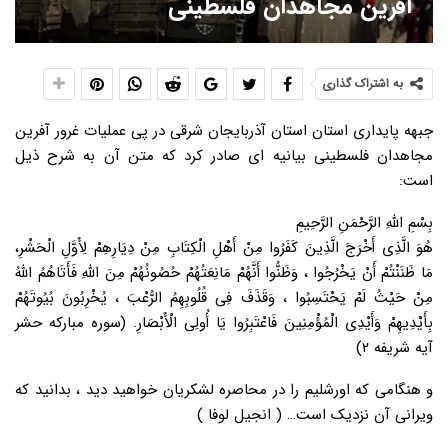
آفرین مجاهدان فلسطینی
به اشتراک گذاری
جبهه پایداری استان استان آذربایجان شرقی در پی عملیات غرور آفرین
مجاهدان فلسطینی بیانیه ای صادر کرد که متن آن به شرح ذیل
است:
بِسْمِ اللَّهِ الرَّحْمَنِ الرَّحِیمِ
هُوَ الَّذِی أَخْرَجَ الَّذِینَ کَفَرُوا مِنْ أَهْلِ الْکِتَابِ مِنْ دِیَارِهِمْ لِأَوَّلِ الْحَشْرِ،
مَا ظَنَنْتُمْ أَنْ یَخْرُجُوا ، وَظَنُّوا أَنَّهُمْ مَانِعَتُهُمْ حُصُونُهُمْ مِنَ اللَّهِ فَأَتَاهُمُ اللَّهُ
مِنْ حَیْثُ لَمْ یَحْتَسِبُوا ، وَقَذَفَ فِی قُلُوبِهِمُ الرُّعْبَ ، یُخْرِبُونَ بُیُوتَهُمْ
بِأَیْدِیهِمْ وَأَیْدِی الْمُؤْمِنِینَ فَاعْتَبِرُوا یَا أُولِی الْأَبْصَارِ. (سوره مبارکه حشر
آیه شریفه ۲)
و هنگامی که اورشلیم را در محاصره لشکریان خواهید دید ، بدانید که
ویرانی آن نزدیک است… ( انجیل لوفا )