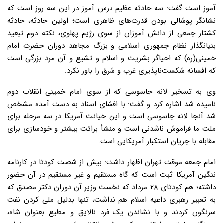
آموز است گفت: سه حادثه عظیم درس آموز در این سه روز است که
نشانگر پوشالی بودن قدرت‌های ظاهری است؛ اولین حادثه، حادثه
کشتار جمعی از دانش آموزان از سوی رژیم پهلوی، نکته دوم تبعید
بنیانگذار نظام جمهوری اسلامی و بزرگ مجاهد دوران حضرت امام
خمینی(ره) که احیاگر بشریت و اسلام و تشیع و آن مرد بزرگی است
که افسانه شکست‌ناپذیری غرب و شرق را باور نکرد.
وی به تسخیر لانه جاسوسی که از سوی امام خمینی انقلاب دوم
نامیده شد اشاره کرد و گفت: با افشای اسناد به دست آمده مشخص
شد آنجا لانه جاسوسی است و این خیانت آمریکا در سه مرحله برای
ملت ما فراموش ناشدنی است و منشأ برائت بیشتر و خودسازی برای
مقابله با جریان استکبار آمریکایی است.
امام جمعه موقت تهران اظهار داشت: بیش از شصت کودتا در کارنامه
ننگین آمریکا ثبت است که گاه مستقیم و غیر مستقیم در آن حضور
داشته؛ هم کودتای ۲۸ مرداد که نخست وزیر آن دوران دکتر مصدق که
به تعبیر رهبری داعیه اسلام هم نداشت، تنها بدلیل ملی کردن نفت
سرنگون کردند و با نشاندن یک فرد نالایق و مطیع بعنوان شاه،