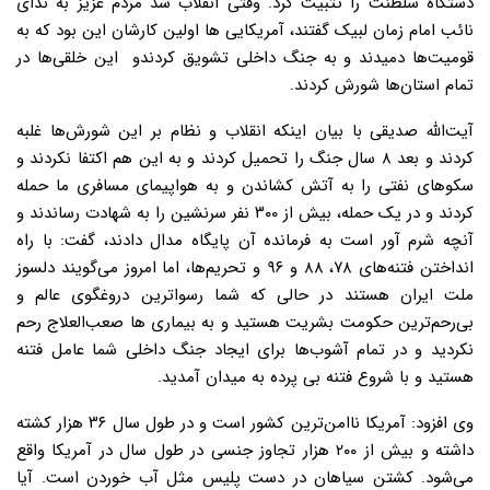
دستگاه سلطنت را تثبیت کرد. وقتی انقلاب شد مردم عزیز به ندای
نائب امام زمان لبیک گفتند، آمریکایی ها اولین کارشان این بود که به
قومیت‌ها دمیدند و به جنگ داخلی تشویق کردندو این خلقی‌ها در
تمام استان‌ها شورش کردند.
آیت‌الله صدیقی با بیان اینکه انقلاب و نظام بر این شورش‌ها غلبه
کردند و بعد ۸ سال جنگ را تحمیل کردند و به این هم اکتفا نکردند و
سکوهای نفتی را به آتش کشاندن و به هواپیمای مسافری ما حمله
کردند و در یک حمله، بیش از ۳۰۰ نفر سرنشین را به شهادت رساندند و
آنچه شرم آور است به فرمانده آن پایگاه مدال دادند، گفت: با راه
انداختن فتنه‌های ۷۸، ۸۸ و ۹۶ و تحریم‌ها، اما امروز می‌گویند دلسوز
ملت ایران هستند در حالی که شما رسواترین دروغگوی عالم و
بی‌رحم‌ترین حکومت بشریت هستید و به بیماری ها صعب‌العلاج رحم
نکردید و در تمام آشوب‌ها برای ایجاد جنگ داخلی شما عامل فتنه
هستید و با شروع فتنه بی پرده به میدان آمدید.
وی افزود: آمریکا ناامن‌ترین کشور است و در طول سال ۳۶ هزار کشته
داشته و بیش از ۲۰۰ هزار تجاوز جنسی در طول سال در آمریکا واقع
می‌شود. کشتن سیاهان در دست پلیس مثل آب خوردن است. آیا