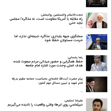
حجت‌الاسلام والمسلمین روانبخش:
راه مقابله با آمریکا مقاومت است، نه مذاکره/ مجلس
نباید حتی
…
سخنگوی جبهه پایداری: مذاکره نتیجه‌ای ندارد، اما
حرمت مسئولان حفظ شود
رضا رخسایی:
حفظ همگرایی و حضور میدانی مردم مبعوث شده،
هدف اصلی وحدت مورد اشاره امام جامعه
پیام حضرت آیت‌الله خامنه‌ای به‌مناسبت حماسه عظیم بدرقه
امام شهید و تبیین مسائل مهم کشور؛
…
علیرضا تسلیمی:
دیپلماسیِ روی ابرها؛ وقتی واقعیت را نادیده می‌گیریم