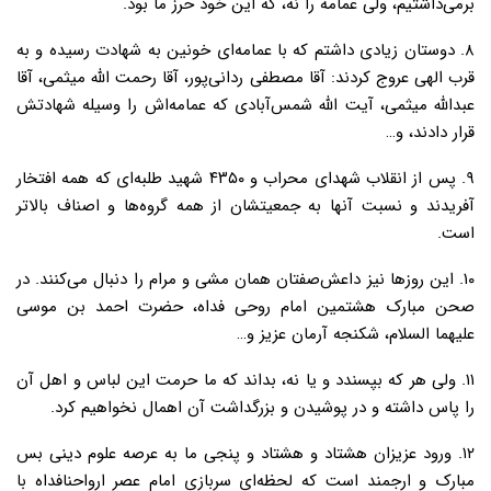
برمی‌داشتیم، ولی عمامه را نه، که این خود حرز ما بود.
۸. دوستان زیادی داشتم که با عمامه‌ای خونین به شهادت رسیده و به
قرب الهی عروج کردند: آقا مصطفی ردانی‌پور، آقا رحمت الله میثمی، آقا
عبدالله میثمی، آیت الله شمس‌آبادی که عمامه‌اش را وسیله شهادتش
قرار دادند، و…
۹. پس از انقلاب شهدای محراب و ۴۳۵۰ شهید طلبه‌ای که همه افتخار
آفریدند و نسبت آنها به جمعیتشان از همه گروه‌ها و اصناف بالاتر
است.
۱۰. این روزها نیز داعش‌صفتان همان مشی و مرام را دنبال می‌کنند. در
صحن مبارک هشتمین امام روحی فداه، حضرت احمد بن موسی
علیهما السلام، شکنجه آرمان عزیز و…
۱۱. ولی هر که بپسندد و یا نه، بداند که ما حرمت این لباس و اهل آن
را پاس داشته و در پوشیدن و بزرگداشت آن اهمال نخواهیم کرد.
۱۲. ورود عزیزان هشتاد و هشتاد و پنجی ما به عرصه علوم دینی بس
مبارک و ارجمند است که لحظه‌ای سربازی امام عصر ارواحنافداه با