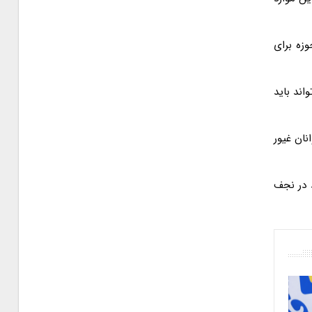
زه برای
اند باید
ان غیور
 در نجف