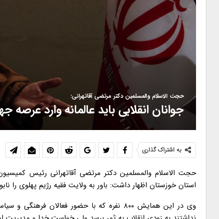
حجت الاسلام والمسلمین دکتر مرتضی آقاتهرانی:
جوانان انقلابی باید عالمانه وارد عرصه جه
به اشتراک گذاری
حجت الاسلام والمسلمین دکتر مرتضی آقاتهرانی رئیس کمیسیو
استان خوزستان اظهار داشت: باور به ولایت فقیه رژیم پهلوی را نابو
وی در این همایش ۸۰۰ نفره که با حضور فعالان فر
نداشتند به زودی انقلاب به ثمر برسد ولی خواست خدا و مدیریت ام