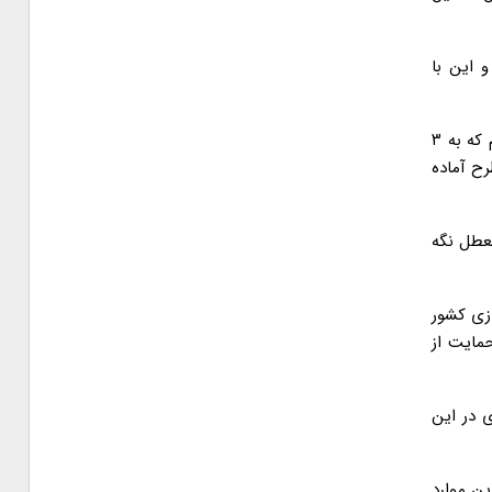
 این با
وی ادامه داد: در روزهای نخستین مجلس یازدهم، کمیسیون فرهنگی را با قدرت فعال کردیم و مشکلات و نیازمندی های ملت را جمع کردیم که به ۳
فضای شفاف طرح آماده
معطل نگه
زی کشور
مایت از
 زیادی در این
ین موارد