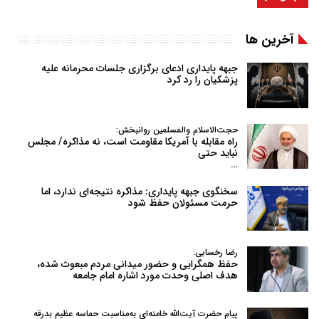
آخرین ها
جبهه پایداری ادعای برگزاری جلسات محرمانه علیه
پزشکیان را رد کرد
حجت‌الاسلام والمسلمین روانبخش:
راه مقابله با آمریکا مقاومت است، نه مذاکره/ مجلس
نباید حتی
…
سخنگوی جبهه پایداری: مذاکره نتیجه‌ای ندارد، اما
حرمت مسئولان حفظ شود
رضا رخسایی:
حفظ همگرایی و حضور میدانی مردم مبعوث شده،
هدف اصلی وحدت مورد اشاره امام جامعه
پیام حضرت آیت‌الله خامنه‌ای به‌مناسبت حماسه عظیم بدرقه