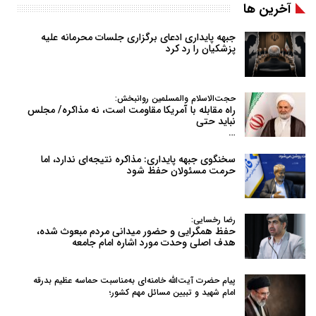
آخرین ها
جبهه پایداری ادعای برگزاری جلسات محرمانه علیه
پزشکیان را رد کرد
حجت‌الاسلام والمسلمین روانبخش:
راه مقابله با آمریکا مقاومت است، نه مذاکره/ مجلس
نباید حتی
…
سخنگوی جبهه پایداری: مذاکره نتیجه‌ای ندارد، اما
حرمت مسئولان حفظ شود
رضا رخسایی:
حفظ همگرایی و حضور میدانی مردم مبعوث شده،
هدف اصلی وحدت مورد اشاره امام جامعه
پیام حضرت آیت‌الله خامنه‌ای به‌مناسبت حماسه عظیم بدرقه
امام شهید و تبیین مسائل مهم کشور؛
…