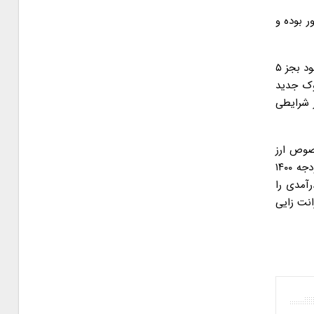
ر بوده و
عضو شورای مرکزی جبهه پایداری انقلاب اسلامی عنوان کرد: با توجه به اینکه در بخش موادغذایی که سبد کالایی اساسی مردم محسوب می شود بجز ۵
شوک جدید
ابل اعتنا نخواهد بود. همچنین، حذف ارز ۴۲۰۰ تومانی در شرایطی
خصوص ارز
دولتی را حذف نمود و مسیر حمایت را بجای حمایت ارزی به صورت حمایت ریالی تنظیم کرد و تفاوت حاصل از اصلاح این سیاست در بودجه ۱۴۰۰
انه دهک پایین درآمدی را
انت زایی