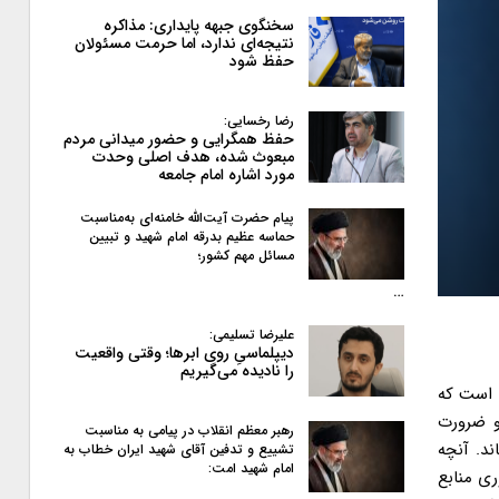
سخنگوی جبهه پایداری: مذاکره
نتیجه‌ای ندارد، اما حرمت مسئولان
حفظ شود
رضا رخسایی:
حفظ همگرایی و حضور میدانی مردم
مبعوث شده، هدف اصلی وحدت
مورد اشاره امام جامعه
پیام حضرت آیت‌الله خامنه‌ای به‌مناسبت
حماسه عظیم بدرقه امام شهید و تبیین
مسائل مهم کشور؛
…
علیرضا تسلیمی:
دیپلماسیِ روی ابرها؛ وقتی واقعیت
را نادیده می‌گیریم
 به اینکه بودجه سال ۱۴۰۰ اولین بودجه ای است که
و ضرورت
رهبر معظم انقلاب در پیامی به‌ مناسبت
د. آنچه
تشییع و تدفین آقای شهید ایران خطاب به
امام شهید امت:
ی منابع