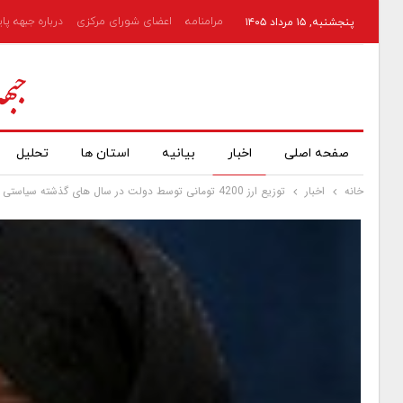
مرامنامه
اعضای شورای مرکزی
درباره جبهه پا
پنجشنبه, ۱۵ مرداد ۱۴۰۵
صفحه اصلی
اخبار
بیانیه
استان ها
تحلیل
خانه
اخبار
توزیع ارز 4200 تومانی توسط دولت در سال های گذشته سیاستی غلط و فسادزا بوده است