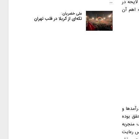
ایحه در
…
 اهم آن
علی خضریان:
تکه‌ای از کربلا در قلب تهران
رآمدها و
تحقق بوده
 منجربه
س رعایت