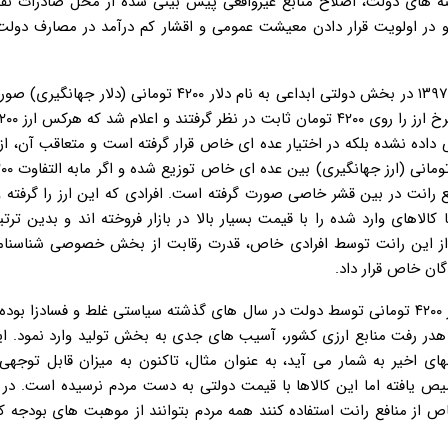
نه های دولت، اصلاح منابع غیرواقعی پیش بینی شده از محل صادرات ن
و در اولویت قرار دادن معیشت عمومی و اقشار کم درآمد در مصارف دولت
وی با اشاره به فواید حذف ارز ۴۲۰۰ تومانی در ادامه افزود: در سال ۱۳۹۷ در بخش دولتی ابداعی به نام دلار ۴۲۰۰ 
داده نشده بلکه در اختیار عده ای خاص قرار گرفته است و متعاقب آن، از
ز ۵۰۰ هزار میلیارد تومان توزیع رانت در بین قشر خاصی صورت گرفته است. افرادی که این ارز را گرفت
 و یا کالاهای وارد شده را با قیمت بسیار بالا در بازار فروخته اند و بدین تر
ن از این رانت توسط افرادی خاص، قدرت رقابت از بخش خصوصی شناسنامه 
گان خاص قرار داد.
نماینده مجلس یازدهم خاطرنشان کرد: ناگفته پیداست که توزیع ارز ۴۲۰۰ تومانی توسط دولت در سال های گذشته سیاستی غلط و فسا
در رفت منابع ارزی کشور، آسیب های جدی به بخش تولید وارد نمود. ای
یص یافته اما این کالاها با قیمت دولتی به دست مردم نرسیده است. در 
خاص از منافع رانت استفاده کنند همه مردم بتوانند از موهبت های بودجه ک