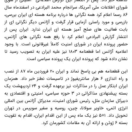
گذشته خبر داد. پس از انتشار این گزارش اطلاعاتی– امنیتی از سوی
شورای اطلاعات ملی آمریکا، سرانجام محمد البرادعی در اسفندماه سال
۸۶ رسما اعلام کرد همه نگرانی ها درباره برنامه هسته ای ایران بررسی،
بازرسی و مورد راستی آزمایی قرار گرفت و آژانس دیگر نگرانی ای از
بابت فعالیت های صلح آمیز هسته ای ایران ندارد. ایران پس از
انتشار گزارش البرادعی اعلام کرد با رفع همه نگرانی های آژانس،
حضور پرونده ایران در شورای امنیت کاملاً غیرقانونی است. با وجود
اعلامیه آژانس اما قطعنامه ۱۸۰۳ نیز علیه ایران به تصویب رسید تا
نشان داده شود که پرونده ایران یک پرونده سیاسی است.
این قطعنامه هم بی پاسخ نماند و ایران ۲۰ فروردین ماه ۸۷ از نصب
و راه اندازی ۶ هزار سانتریفیوژ در تاسیسات نطنز خبر داد. همزمان
ایران ابتکار عمل را در مذاکرات نیز برعهده گرفت و ۲۴ اردیبهشت یک
بسته پیشنهادی مذاکراتی در ۳ حوزه سیاسی، امنیتی و اقتصادی به
دبیرکل سازمان ملل، رئیس شورای امنیت، مدیرکل آژانس بین المللی
انرژی اتمی، خاویر سولانا، چین، روسیه و سفیر سوییس در تهران
تحویل داد. ۱+۵ نیز یک ماه پس از این اقدام ایران، اقدام به تقویت
بسته ۶ ژوئن و ارائه آن به مقامات کشورمان کرد.