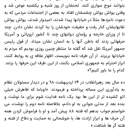
بتوانند موج سواری کنند. لحنشان از روز شنبه و یکشنبه عوض شد و
وقتی یواش یواش چشمشان افتاد به بعضی از اجتماعات مردمی که به
دعوت نامزدها مثلاً در خیابانها پیدا شدند، امیدوار شدند، یواش یواش
نقابهایشان کنار رفت و حقیقت خودشان را بنا کردند نشان دادن. چند
تا از وزرای خارجه و رؤسای دولتهای چند تا کشور اروپائی و آمریکا
حرفهائی زدند که باطن آنها را به انسان نشان میداد. از قول رئیس
جمهور آمریکا نقل شد که گفته ما منتظر چنین روزی بودیم که مردم به
خیابانها بریزند. از آن طرف نامه بنویسند، اظهار علاقه ی به روابط کنند،
ابراز احترام به جمهوری اسلامی بکنند، از این طرف این حرفها را بزنند.
کدام را ما باور کنیم؟»
ده سال بعد رهبرانقلاب در ۲۴ اردیبهشت ۹۸ و در دیدار مسئولان نظام
به یادآوری این مساله پرداخته و فرمودند: «اوباما که ظاهرش خیلی
اتو کشیده تر از این ها بود یک نامه فدایت شوم برای ما نوشت و
بنده بعد از مدتی جوابی به او دادم، بلافاصله نامه دوم را نوشت، می
خواستم جواب بدهم که فتنه ۸۸ پیش آمد و او با فراموش کردن همه
آن حرف ها و ابراز ارادت ها، با خوشحالی به حمایت و دفاع از فتنه و
فتنه گر ها شتافت.»