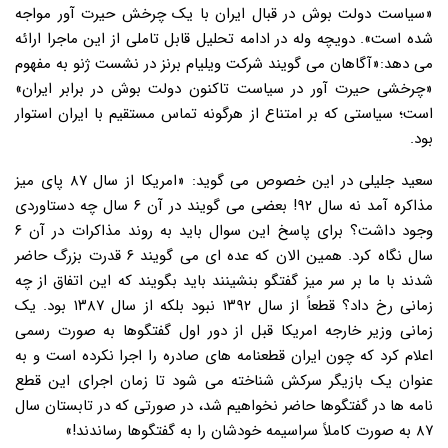
«سیاست دولت بوش در قبال ایران با یک چرخش حیرت آور مواجه
شده است». دویچه وله در ادامه تحلیل قابل تاملی از این ماجرا ارائه
می دهد:«آگاهان می گویند شرکت ویلیام برنز در نشست ژنو به مفهوم
«چرخشی حیرت آور در سیاست تاکنون دولت بوش در برابر ایران»
است؛ سیاستی که بر امتناع از هرگونه تماس مستقیم با ایران استوار
بود.
سعید جلیلی در این خصوص می گوید: «امریکا از سال ۸۷ پای میز
مذاکره آمد نه سال ۹۲! بعضی می گویند در آن ۶ سال چه دستاوردی
وجود داشت؟ برای پاسخ این سوال باید به روند مذاکرات در آن ۶
سال نگاه کرد. همین الان که عده ای می گویند ۶ قدرت بزرگ حاضر
شدند با ما بر سر میز گفتگو بنشینند باید بگویند که این اتفاق از چه
زمانی رخ داد؟ قطعاً از سال ۱۳۹۲ نبود بلکه از سال ۱۳۸۷ بود. یک
زمانی وزیر خارجه امریکا قبل از دور اول گفتگوها به صورت رسمی
اعلام کرد که چون ایران قطعنامه های صادره را اجرا نکرده است و به
عنوان یک بازیگر سرکش شناخته می شود تا زمان اجرای این قطع
نامه ها در گفتگوها حاضر نخواهیم شد، در صورتی که در تابستان سال
۸۷ به صورت کاملاً سراسیمه خودشان را به گفتگوها رساندند!»