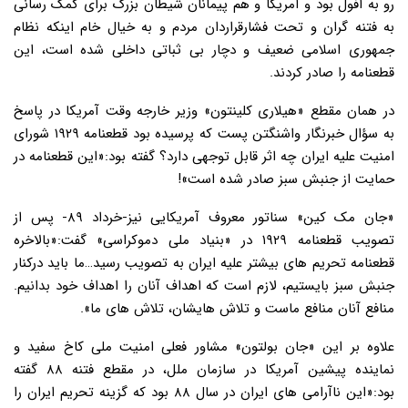
رو به افول بود و آمریکا و هم پیمانان شیطان بزرگ برای کمک رسانی
به فتنه گران و تحت فشارقراردان مردم و به خیال خام اینکه نظام
جمهوری اسلامی ضعیف و دچار بی ثباتی داخلی شده است، این
قطعنامه را صادر کردند.
در همان مقطع «هیلاری کلینتون» وزیر خارجه وقت آمریکا در پاسخ
به سؤال خبرنگار واشنگتن پست که پرسیده بود قطعنامه ۱۹۲۹ شورای
امنیت علیه ایران چه اثر قابل توجهی دارد؟ گفته بود:«این قطعنامه در
حمایت از جنبش سبز صادر شده است»!
«جان مک کین» سناتور معروف آمریکایی نیز-خرداد ۸۹- پس از
تصویب قطعنامه ۱۹۲۹ در «بنیاد ملی دموکراسی» گفت:«بالاخره
قطعنامه تحریم های بیشتر علیه ایران به تصویب رسید…ما باید درکنار
جنبش سبز بایستیم، لازم است که اهداف آنان را اهداف خود بدانیم.
منافع آنان منافع ماست و تلاش هایشان، تلاش های ما».
علاوه بر این «جان بولتون» مشاور فعلی امنیت ملی کاخ سفید و
نماینده پیشین آمریکا در سازمان ملل، در مقطع فتنه ۸۸ گفته
بود:«این ناآرامی های ایران در سال ۸۸ بود که گزینه تحریم ایران را