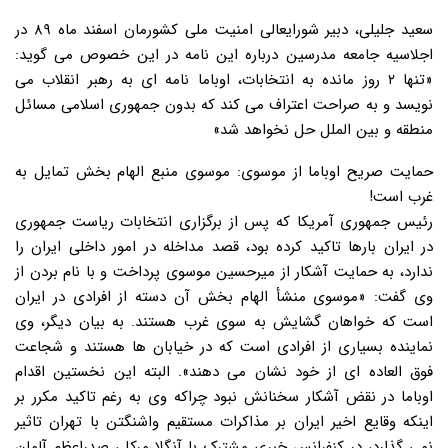
سعید جلیلی، دبیر شورایعالی امنیت ملی کشورمان اسفند ماه ۸۹ در
اجلاسیه جامعه مدرسین درباره این نامه در این خصوص می گوید:
«تنها ۲ روز مانده به انتخابات، اوباما نامه ای به رهبر انقلاب می
نویسد و به صراحت اعتراف می کند که بدون جمهوری اسلامی مسائل
منطقه و بین الملل حل نخواهد شد»
حمایت صریح اوباما از موسوی: موسوی منبع الهام بخش تمایل به
غرب است!
رئیس جمهوری آمریکا که پس از برگزاری انتخابات ریاست جمهوری
در ایران بارها تاکید کرده بود، قصد مداخله در امور داخلی ایران را
ندارد، به حمایت آشکار از میرحسین موسوی پرداخت و با نام بردن از
وی گفت: «موسوی منشأ الهام بخش آن دسته از افرادی در ایران
است که خواهان گشایش به سوی غرب هستند. به بیان دیگر، وی
نماینده بسیاری از افرادی است که در خیابان ها هستند و شجاعت
فوق العاده ای از خود نشان می دهند». البته این نخستین اقدام
اوباما در نقض آشکار سخنانش نبود چراکه وی به رغم تاکید مکرر بر
اینکه وقایع اخیر ایران بر مذاکرات مستقیم واشنگتن با تهران تاثیر
نمی گذارد، در کنفرانس خبری مشترک با آنگلا مرکل، صدراعظم آلمان