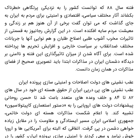
فتنه سال ۸۸ که توانست کشور را به نزدیکی پرتگاهی خطرناک
بکشاند آثار مختلف سیاسی، اقتصادی و امنیتی برای مردم به ایران به
جای گذاشت که می توان گفت برخی از آن هنوز هم بر زندگی و
معیشت مردم سایه افکنده است. در این گزارش رجانیوز به قسمتی از
تاثیرات مخرب آشوب طلبی اصلاح طلبان و هم نوایی آنها با جریانات
مختلف ضدانقلاب بر سیاست خارجی و افزایش تحریم ها پرداخته
شده است. برای آگاه شدن از میزان تاثیرگذاری این فتنه و ناامنی بر
دیدگاه دشمنان ایران در مذاکرات ابتدا باید تصویری صحیح از فضای
مذاکرات در همان زمان دانست.
عقب نشینی های دولت اصلاحات و امنیتی سازی پرونده ایران
عقب نشینی های پی درپی ایران از حقوق هسته ای خود در سال های
۸۲ تا ۸۴ و خلف وعده های متعدد باعث شد تا حسن روحانی
پیشنهادات دولت های اروپایی را به «دستور استعماری کاپیتولاسیون»
تشبیه کند. با اعلام شکست مذاکرات هسته ای دولت خاتمی،
جمهوری اسلامی ایران مسیر ایستادگی و مقاومت را در مقابل زیاده
خواهی دشمن در پی گرفت. اتفاقی که البته برای آمریکایی ها و اروپا
خوش نیامد و سعی کردند با امنیتی سازی پرونده ایران، کشور را در