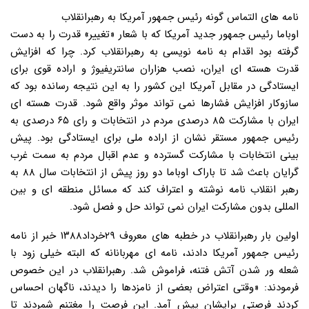
نامه های التماس گونه رئیس جمهور آمریکا به رهبرانقلاب
اوباما رئیس جمهور جدید آمریکا که با شعار «تغییر» قدرت را به دست
گرفته بود اقدام به نامه نویسی به رهبرانقلاب کرد. چرا که افزایش
قدرت هسته ای ایران، نصب هزاران سانتریفیوژ و اراده قوی برای
ایستادگی در مقابل آمریکا این کشور را به این نتیجه رسانده بود که
سازوکار افزایش فشارها نمی تواند موثر واقع شود. قدرت هسته ای
ایران با مشارکت ۸۵ درصدی مردم در انتخابات و رای ۶۵ درصدی به
رئیس جمهور مستقر نشان از اراده ملی برای ایستادگی بود. پیش
بینی انتخابات با مشارکت گسترده و عدم اقبال مردم به سمت غرب
گرایان باعث شد تا باراک اوباما دو روز پیش از انتخابات سال ۸۸ به
رهبر انقلاب نامه نوشته و اعتراف کند که مسائل منطقه ای و بین
المللی بدون مشارکت ایران نمی تواند حل و فصل شود.
اولین بار رهبرانقلاب در خطبه های معروف ۲۹خرداد۱۳۸۸ خبر از نامه
رئیس جمهور آمریکا دادند، نامه ای مهربانانه که البته خیلی زود با
شعله ور شدن آتش فتنه، فراموش شد. رهبرانقلاب در این خصوص
فرمودند: «وقتی اعتراض بعضی از نامزدها را دیدند، ناگهان احساس
کردند فرصتی برایشان پیش آمد. این فرصت را مغتنم شمردند تا