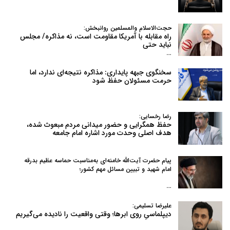
حجت‌الاسلام والمسلمین روانبخش:
راه مقابله با آمریکا مقاومت است، نه مذاکره/ مجلس
نباید حتی
…
سخنگوی جبهه پایداری: مذاکره نتیجه‌ای ندارد، اما
حرمت مسئولان حفظ شود
رضا رخسایی:
حفظ همگرایی و حضور میدانی مردم مبعوث شده،
هدف اصلی وحدت مورد اشاره امام جامعه
پیام حضرت آیت‌الله خامنه‌ای به‌مناسبت حماسه عظیم بدرقه
امام شهید و تبیین مسائل مهم کشور؛
…
علیرضا تسلیمی:
دیپلماسیِ روی ابرها؛ وقتی واقعیت را نادیده می‌گیریم