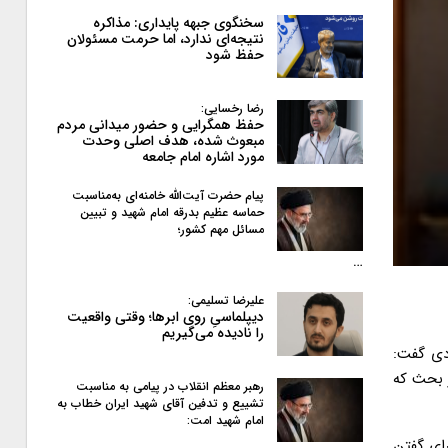
سخنگوی جبهه پایداری: مذاکره
نتیجه‌ای ندارد، اما حرمت مسئولان
حفظ شود
رضا رخسایی:
حفظ همگرایی و حضور میدانی مردم
مبعوث شده، هدف اصلی وحدت
مورد اشاره امام جامعه
پیام حضرت آیت‌الله خامنه‌ای به‌مناسبت
حماسه عظیم بدرقه امام شهید و تبیین
مسائل مهم کشور؛
…
علیرضا تسلیمی:
دیپلماسیِ روی ابرها؛ وقتی واقعیت
را نادیده می‌گیریم
دی گفت:
 بحث که
رهبر معظم انقلاب در پیامی به‌ مناسبت
تشییع و تدفین آقای شهید ایران خطاب به
امام شهید امت:
رای گفتن