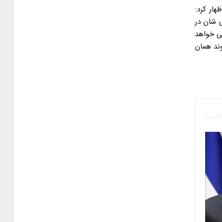
ار کرد:
 شان در
می خواهد
ند همان