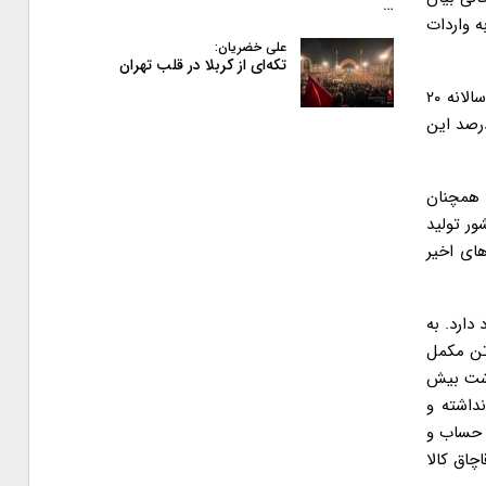
…
 و حدت برقرار بود چیزی حدود ۴۰ میلیارد دلار به واردات
علی خضریان:
تکه‌ای از کربلا در قلب تهران
با یک حساب سرانگشتی خواهیم دید مجموع ارز تخصیص یافته به واردات، ارزهای صادراتی بدون بازگشت و آمارهای غیررسمی از قاچاق سالانه ۲۰
شور به معنای اتلاف و هدررفت چیزی حدود صد میلیارد دلار طی سال های ۹۷ و ۹۸ است. موضوعی که اگر فقط در ۲۰ درصد این
د همچنان
شور تولید
های اخیر
دارد. به
ای گذشته موارد بی شماری از جمله واردات آناناس، واردات ۲۸ تن کلاه گیس، مژه و ریش مصنوعی، واردات بیش از ۴۵۰۰ تن مکمل
ردات با ارز ترجیحی ۴۲۰۰ تومانی بوده است. اما در سال ۹۹ و با گذشت بیش
ص نداشته و
ی حساب و
چاق کالا