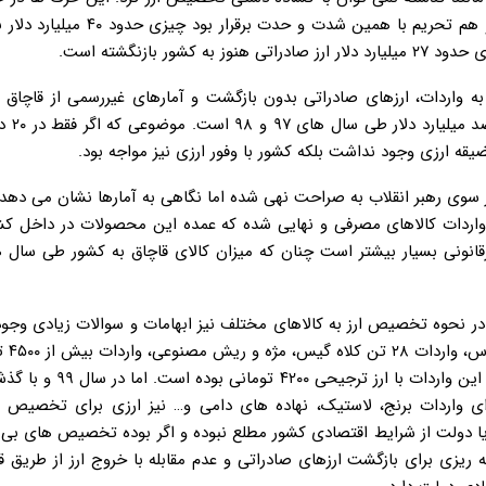
می شود که طی سال های ۹۷ و ۹۸ که هم آمریکا از برجام خارج و هم تحریم با همین شدت
بازنگشته است.
میلیارد دلار کالا به ک
ه ارزی وجود نداشت بلکه کشور با وفور ارزی نیز مواجه بود.
 از سوی رهبر انقلاب به صراحت نهی شده اما نگاهی به آمارها نشان می ده
ر کشور صرف واردات کالاهای مصرفی و نهایی شده که عمده این محصولات در داخل ک
رقانونی بسیار بیشتر است چنان که میزان کالای قاچاق به کشور طی سال 
در نحوه تخصیص ارز به کالاهای مختلف نیز ابهامات و سوالات زیادی وجود 
طوری که در سال ه
غذایی، واردات غذای حیوانات خانگی و… به چشم می خورد که تمام این وا
ومانی بانک مرکزی حتی برای واردات برنج، لاستیک، نهاده های دامی و… نیز ارزی برای تخصی
 آیا دولت از شرایط اقتصادی کشور مطلع نبوده و اگر بوده تخصیص های ب
 ریزی برای بازگشت ارزهای صادراتی و عدم مقابله با خروج ارز از طریق قا