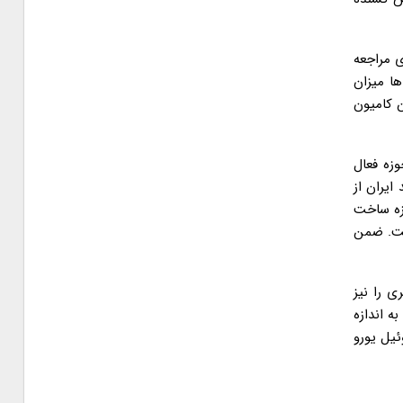
 مراجعه
ها میزان
ن کامیون
این حوزه فعال
ایران از
زه ساخت
ت داخل است. ضمن
ی را نیز
خت این کامیون ها براساس استاندارد یورو ۶ است اما در حال حاضر حتی گازوئیل یورو ۴ نیز به اندازه
ئیل یورو