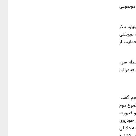
د موضوعی
 با اشاره به میزان صادرات غیرنفتی در سال ۹۳ تصریح کرد: اقتصاد ما در سال ۹۳ چیزی حدود ۵۰ میلیارد دلار
 غیرنفتی
دم حمایت از
سطه سوء
ی مصرفی تا عدم بازگشت ۲۷ میلیارد دلار ارز صادراتی
جم گفت:
وضوع دوم
و ضرورت
اس استناد برخی مدافعان واردات کامیون های دست دوم به کشور، چیزی حدود ۲۰۰ هزار خودروی
ه دلایلی
ص کشنده