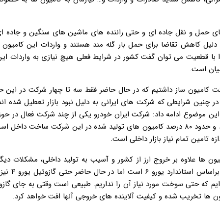
ای حمل و نقل جاده ای و حتی راننده های ماشین های سنگین و جاده ای
ه دلیل کاهش تقاضا برای حمل بار گله مند هستند و واردات این کامیون 
 لذا با قطعیت می توان گفت کشور در شرایط فعلی هیچ نیازی به واردات ای
میان است.
نجری افزود: از طرف دیگر ما در سال های گذشته ۲۸ شرکت کامیون ساز داشتیم که در حال حاضر فقط سه تا چهار شرکت در 
 چنین شرایطی که شرکت های ایرانی به دلیل نبود بازار تعطیل شده اند 
این موضوع ادامه داد: شرکت ایران خودرو یکی از چند شرکت فعال در حو
کامیون است که در حال حاضر با یک شرکت چینی همکاری می کند و حدود ۸۰ درصد کامیون های تولید شده در این شرکت ساخ
زه تامین تمام نیاز بازار داخلی است.
ن ها علاوه بر خروج ارز از کشور و آسیب به تولید داخلی، مشکلات دیگر
برای ما ایجاد خواهد کرد ؛ چرا که مصرف سو
 ایم که حتی سوخت مورد نیاز آن را نداریم. طبیعی است وقتی به جای گازو