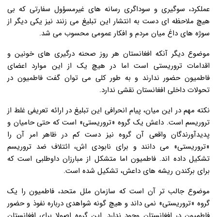
عملکرد، سوگیری و سوداگری رسانه های غیرمسؤول سفارتی که بی
هیچ ملاحظه ای دست به انتشار این تبلیغ می زنند نیز یکی دیگر از
سوژه های داغ میان مردم و افکار عمومی محسوب می شد.
موضوع دیگر آنکه افغانستان هر روز صحنه درگیری های خونین و
اقدامات تروریستی است اما در هیچ یک از این موارد اعضای
فاطمیون حضور ندارند و به طور کلی می توان گفت فاطمیون در
تحولات داخلی افغانستان نقشی ندارد.
نکته مهم در این میان، پیام انحرافی این تبلیغ در ارائه تعریفی غلط از
تروریسم است. داعش یک گروه «تروریستی» است که حتی حامیان و
پدیدآورندگان واقعی آن گروه نیز دست کم در ظاهر امر آن را
«تروریستی» می دانند و برای نابودی اش، ائتلاف ضد تروریسم
تشکیل داده اند. فاطمیون اما متشکل از مبارزان داوطلبی است که
برای برکندن ریشه های داعش، تشکیل شده است.
موضوع جالب تر آن است که سازمان ملل متحد، فاطمیون را یک
گروه «تروریستی» نمی داند و هیچ گونه شواهدی درباره نفوذ و حضور
فاطمیون در افغانستان وجود ندارد. این گروه اصولا برای افغانستان