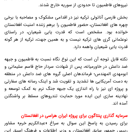
نیروهای فاطمیون تا حدودی از سوریه خارج شدند.
بخش فارسی آناتولی ترکیه نیز در اقدامی مشکوک و مصاحبه با برخی
چهره های افغانستان، حضور فاطمیون را برهم زننده امنیت افغانستان
خوانده بود. مشخص است که قدرت یابی شیعیان، در راستای
نوعثمانی گری های ترکیه نیست و به همین جهت، ترکیه از هر گونه
قدرت یابی شیعیان واهمه دارد.
نکته قابل توجه آن است که این نوع نگاه نسبت به فاطمیون و جبهه
ضد داعش در خاورمیانه، پس از شهادت سردار حاج قاسم سلیمانی و
ابومهدی المهندس؛ فرماندهان اصلی گروه های ضد داعش در منطقه
به دست آمریکایی ها تشدید و تقویت شد و اینک رسانه های سفارتی
و پروژه ای نیز با راه اندازی یک جبهه جنگ نرم به کمک توسعه و
نهادینه سازی این ایده مورد حمایت تندروهای مسلط بر واشنگتن
آمده اند.
سرمایه گذاری پنتاگون برای پروژه ایران هراسی در افغانستان
برای رسیدن به پاسخ این سوال به سراغ «عبدالکریم خرم» مشاور
رییس جمهور سابق افغانستان و وزیر اطلاعات و فرهنگ اسبق این