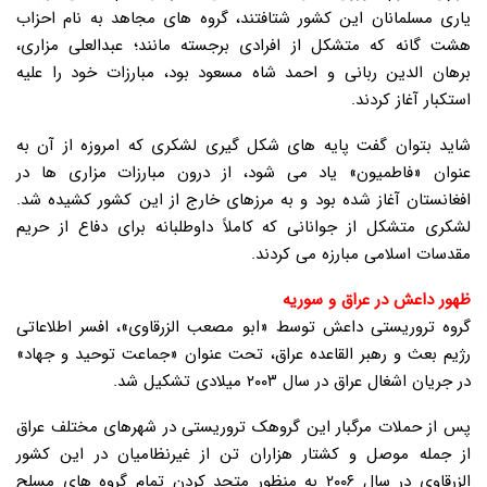
یاری مسلمانان این کشور شتافتند، گروه های مجاهد به نام احزاب
هشت گانه که متشکل از افرادی برجسته مانند؛ عبدالعلی مزاری،
برهان الدین ربانی و احمد شاه مسعود بود، مبارزات خود را علیه
استکبار آغاز کردند.
شاید بتوان گفت پایه های شکل گیری لشکری که امروزه از آن به
عنوان «فاطمیون» یاد می شود، از درون مبارزات مزاری ها در
افغانستان آغاز شده بود و به مرزهای خارج از این کشور کشیده شد.
لشکری متشکل از جوانانی که کاملاً داوطلبانه برای دفاع از حریم
مقدسات اسلامی مبارزه می کردند.
ظهور داعش در عراق و سوریه
گروه تروریستی داعش توسط «ابو مصعب الزرقاوی»، افسر اطلاعاتی
رژیم بعث و رهبر القاعده عراق، تحت عنوان «جماعت توحید و جهاد»
در جریان اشغال عراق در سال ۲۰۰۳ میلادی تشکیل شد.
پس از حملات مرگبار این گروهک تروریستی در شهرهای مختلف عراق
از جمله موصل و کشتار هزاران تن از غیرنظامیان در این کشور
الزرقاوی در سال ۲۰۰۶ به منظور متحد کردن تمام گروه های مسلح