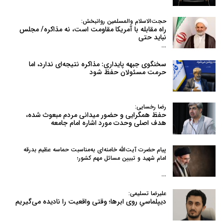
حجت‌الاسلام والمسلمین روانبخش:
راه مقابله با آمریکا مقاومت است، نه مذاکره/ مجلس
نباید حتی
…
سخنگوی جبهه پایداری: مذاکره نتیجه‌ای ندارد، اما
حرمت مسئولان حفظ شود
رضا رخسایی:
حفظ همگرایی و حضور میدانی مردم مبعوث شده،
هدف اصلی وحدت مورد اشاره امام جامعه
پیام حضرت آیت‌الله خامنه‌ای به‌مناسبت حماسه عظیم بدرقه
امام شهید و تبیین مسائل مهم کشور؛
…
علیرضا تسلیمی:
دیپلماسیِ روی ابرها؛ وقتی واقعیت را نادیده می‌گیریم