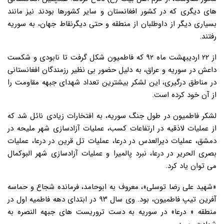
های دیگری که در کشور افغانستان و سایر کشورها بودند نیز مانند
بسیاری دیگر از داوطلبان از منطقه و حتی دیگرنقاط جهان، به سوریه
رفتند.
از ۲۲ اردیبهشت ماه ۹۲ که فاطمیون شکل گرفت تا نابودی و شکست
داعش در سوریه و عراق، به دلیل حضور بی نظیر رزمندگان افغانستانی
در مناطق درگیری، این لشکر بیشترین تعداد شهدای جبهه مقاومت را
از آن خود کرده است.
لشکر فاطمیون در طول جنگ سوریه، به افتخارات زیادی نائل شد که
از عملیات لاذقیه در ارتفاعات کسب، عملیات آزادسازی شهر ملیحه در
دمشق، عملیات دیرالعدس در درعا، عملیات تل قرین در درعا، عملیات
بصری الحریر در درعا، نبرد پالمیرا و عملیات آزادسازی شهر البوکمال
می توان یاد کرد.
«شهید علی رضا توسلی»، معروف به ابوحامد، فرمانده شجاع و حماسه
آفرین تیپ فاطمیون، بود. وی سال ۹۳ در ابتدای دهه فاطمیه اول در
منطقه « درعا» در سوریه به دست تروریست های جبهه النصره به