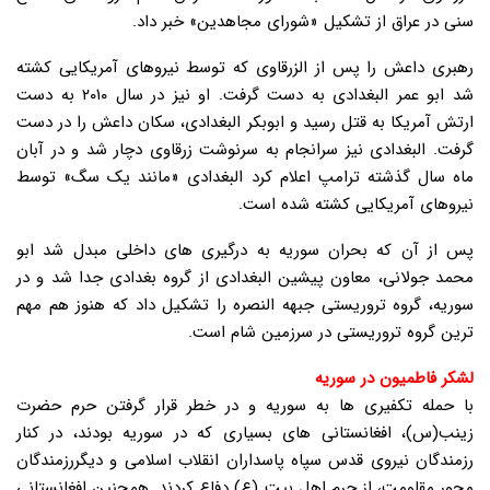
سنی در عراق از تشکیل «شورای مجاهدین» خبر داد.
رهبری داعش را پس از الزرقاوی که توسط نیروهای آمریکایی کشته
شد ابو عمر البغدادی به دست گرفت. او نیز در سال ۲۰۱۰ به دست
ارتش آمریکا به قتل رسید و ابوبکر البغدادی، سکان داعش را در دست
گرفت. البغدادی نیز سرانجام به سرنوشت زرقاوی دچار شد و در آبان
ماه سال گذشته ترامپ اعلام کرد البغدادی «مانند یک سگ» توسط
نیروهای آمریکایی کشته شده است.
پس از آن که بحران سوریه به درگیری های داخلی مبدل شد ابو
محمد جولانی، معاون پیشین البغدادی از گروه بغدادی جدا شد و در
سوریه، گروه تروریستی جبهه النصره را تشکیل داد که هنوز هم مهم
ترین گروه تروریستی در سرزمین شام است.
لشکر فاطمیون در سوریه
با حمله تکفیری ها به سوریه و در خطر قرار گرفتن حرم حضرت
زینب(س)، افغانستانی های بسیاری که در سوریه بودند، در کنار
رزمندگان نیروی قدس سپاه پاسداران انقلاب اسلامی و دیگررزمندگان
محور مقاومت، از حرم اهل بیت (ع) دفاع کردند. همچنین افغانستانی