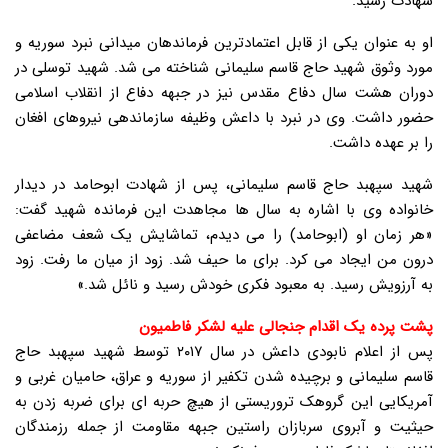
شهادت رسید.
او به عنوان یکی از قابل اعتمادترین فرماندهان میدانی نبرد سوریه و
مورد وثوق شهید حاج قاسم سلیمانی شناخته می شد. شهید توسلی در
دوران هشت سال دفاع مقدس نیز در جبهه دفاع از انقلاب اسلامی
حضور داشت. وی در نبرد با داعش وظیفه سازماندهی نیروهای افغان
را بر عهده داشت.
شهید سپهبد حاج قاسم سلیمانی، پس از شهادت ابوحامد در دیدار
خانواده وی با اشاره به سال ها مجاهدت این فرمانده شهید گفت:
«هر زمان او (ابوحامد) را می دیدم، تماشایش یک شعف مضاعفی
درون من ایجاد می کرد. برای ما حیف شد. زود از میان ما رفت. زود
به آرزویش رسید. به معبود فکری خودش رسید و نائل شد.»
پشت پرده یک اقدام جنجالی علیه لشکر فاطمیون
پس از اعلام نابودی داعش در سال ۲۰۱۷ توسط شهید سپهبد حاج
قاسم سلیمانی و برچیده شدن تکفیر از سوریه و عراق، حامیان غربی و
آمریکایی این گروهک تروریستی از هیچ حربه ای برای ضربه زدن به
حیثیت و آبروی سربازان راستین جبهه مقاومت از جمله رزمندگان