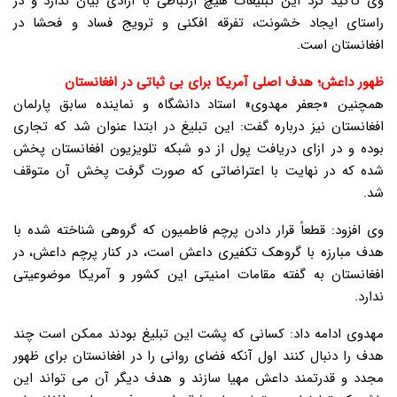
وی تأکید کرد این تبلیغات هیچ ارتباطی با آزادی بیان ندارد و در
راستای ایجاد خشونت، تفرقه افکنی و ترویج فساد و فحشا در
افغانستان است.
ظهور داعش؛ هدف اصلی آمریکا برای بی ثباتی در افغانستان
همچنین «جعفر مهدوی» استاد دانشگاه و نماینده سابق پارلمان
افغانستان نیز درباره گفت: این تبلیغ در ابتدا عنوان شد که تجاری
بوده و در ازای دریافت پول از دو شبکه تلویزیون افغانستان پخش
شده که در نهایت با اعتراضاتی که صورت گرفت پخش آن متوقف
شد.
وی افزود: قطعاً قرار دادن پرچم فاطمیون که گروهی شناخته شده با
هدف مبارزه با گروهک تکفیری داعش است، در کنار پرچم داعش، در
افغانستان به گفته مقامات امنیتی این کشور و آمریکا موضوعیتی
ندارد.
مهدوی ادامه داد: کسانی که پشت این تبلیغ بودند ممکن است چند
هدف را دنبال کنند اول آنکه فضای روانی را در افغانستان برای ظهور
مجدد و قدرتمند داعش مهیا سازند و هدف دیگر آن می تواند این